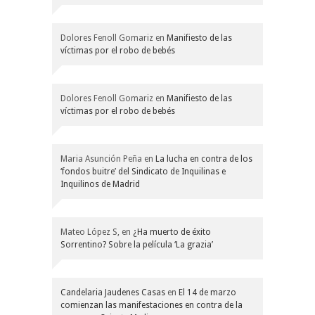
Dolores Fenoll Gomariz
en
Manifiesto de las
víctimas por el robo de bebés
Dolores Fenoll Gomariz
en
Manifiesto de las
víctimas por el robo de bebés
Maria Asunción Peña
en
La lucha en contra de los
‘fondos buitre’ del Sindicato de Inquilinas e
Inquilinos de Madrid
Mateo López S,
en
¿Ha muerto de éxito
Sorrentino? Sobre la película ‘La grazia’
Candelaria Jaudenes Casas
en
El 14 de marzo
comienzan las manifestaciones en contra de la