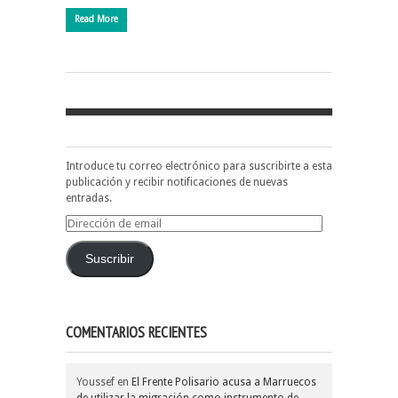
Read More
Introduce tu correo electrónico para suscribirte a esta
publicación y recibir notificaciones de nuevas
entradas.
Dirección
de
email
Suscribir
COMENTARIOS RECIENTES
Youssef
en
El Frente Polisario acusa a Marruecos
de utilizar la migración como instrumento de