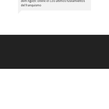
đếm ngược online
en
Los últimos fusilamientos
del franquismo