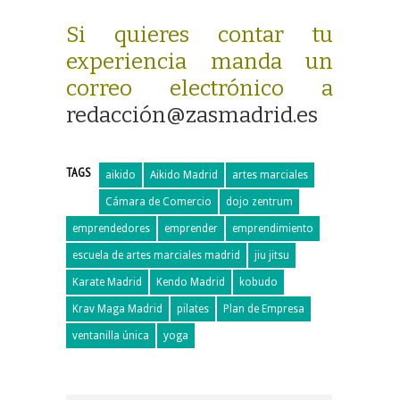
Si quieres contar tu
experiencia manda un
correo electrónico a
redacción@zasmadrid.es
TAGS
aikido
Aikido Madrid
artes marciales
Cámara de Comercio
dojo zentrum
emprendedores
emprender
emprendimiento
escuela de artes marciales madrid
jiu jitsu
Karate Madrid
Kendo Madrid
kobudo
Krav Maga Madrid
pilates
Plan de Empresa
ventanilla única
yoga