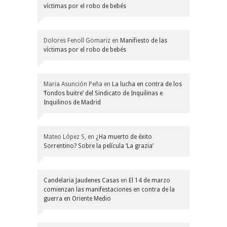
víctimas por el robo de bebés
Dolores Fenoll Gomariz
en
Manifiesto de las
víctimas por el robo de bebés
Maria Asunción Peña
en
La lucha en contra de los
‘fondos buitre’ del Sindicato de Inquilinas e
Inquilinos de Madrid
Mateo López S,
en
¿Ha muerto de éxito
Sorrentino? Sobre la película ‘La grazia’
Candelaria Jaudenes Casas
en
El 14 de marzo
comienzan las manifestaciones en contra de la
guerra en Oriente Medio