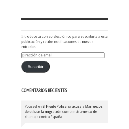
Introduce tu correo electrónico para suscribirte a esta
publicación y recibir notificaciones de nuevas
entradas.
Dirección
de
email
Suscribir
COMENTARIOS RECIENTES
Youssef
en
El Frente Polisario acusa a Marruecos
de utilizar la migración como instrumento de
chantaje contra España