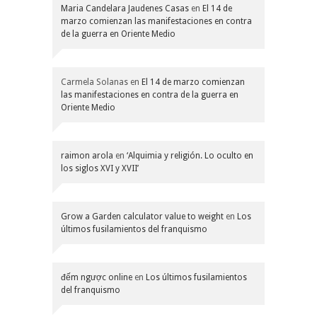
Maria Candelara Jaudenes Casas
en
El 14 de
marzo comienzan las manifestaciones en contra
de la guerra en Oriente Medio
Carmela Solanas
en
El 14 de marzo comienzan
las manifestaciones en contra de la guerra en
Oriente Medio
raimon arola
en
‘Alquimia y religión. Lo oculto en
los siglos XVI y XVII’
Grow a Garden calculator value to weight
en
Los
últimos fusilamientos del franquismo
đếm ngược online
en
Los últimos fusilamientos
del franquismo