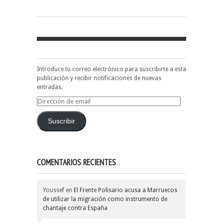
Introduce tu correo electrónico para suscribirte a esta
publicación y recibir notificaciones de nuevas
entradas.
Dirección
de
email
Suscribir
COMENTARIOS RECIENTES
Youssef
en
El Frente Polisario acusa a Marruecos
de utilizar la migración como instrumento de
chantaje contra España