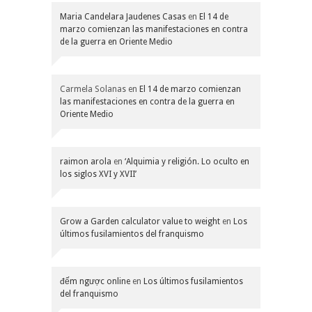
Maria Candelara Jaudenes Casas
en
El 14 de
marzo comienzan las manifestaciones en contra
de la guerra en Oriente Medio
Carmela Solanas
en
El 14 de marzo comienzan
las manifestaciones en contra de la guerra en
Oriente Medio
raimon arola
en
‘Alquimia y religión. Lo oculto en
los siglos XVI y XVII’
Grow a Garden calculator value to weight
en
Los
últimos fusilamientos del franquismo
đếm ngược online
en
Los últimos fusilamientos
del franquismo