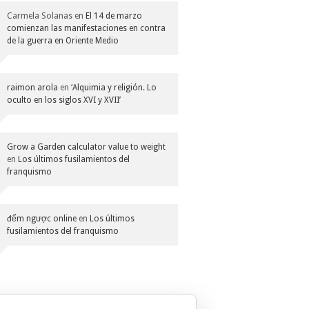
Carmela Solanas
en
El 14 de marzo
comienzan las manifestaciones en contra
de la guerra en Oriente Medio
raimon arola
en
‘Alquimia y religión. Lo
oculto en los siglos XVI y XVII’
Grow a Garden calculator value to weight
en
Los últimos fusilamientos del
franquismo
đếm ngược online
en
Los últimos
fusilamientos del franquismo