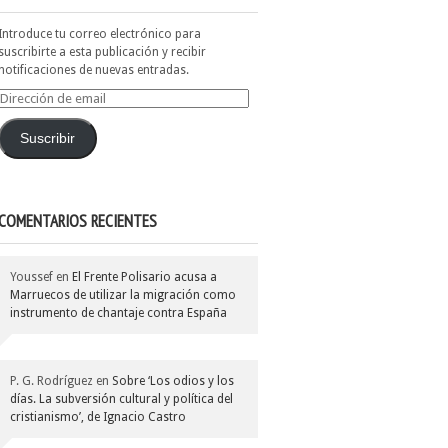
Introduce tu correo electrónico para
suscribirte a esta publicación y recibir
notificaciones de nuevas entradas.
Dirección
de
email
Suscribir
COMENTARIOS RECIENTES
Youssef
en
El Frente Polisario acusa a
Marruecos de utilizar la migración como
instrumento de chantaje contra España
P. G. Rodríguez
en
Sobre ‘Los odios y los
días. La subversión cultural y política del
cristianismo’, de Ignacio Castro