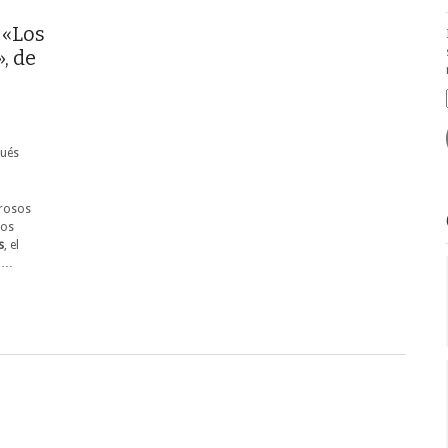
 «Los
, de
pués
erosos
los
s
, el
e …