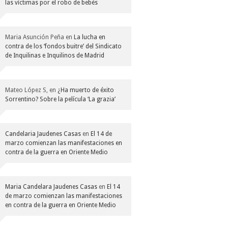
las víctimas por el robo de bebés
Maria Asunción Peña
en
La lucha en
contra de los ‘fondos buitre’ del Sindicato
de Inquilinas e Inquilinos de Madrid
Mateo López S,
en
¿Ha muerto de éxito
Sorrentino? Sobre la película ‘La grazia’
Candelaria Jaudenes Casas
en
El 14 de
marzo comienzan las manifestaciones en
contra de la guerra en Oriente Medio
Maria Candelara Jaudenes Casas
en
El 14
de marzo comienzan las manifestaciones
en contra de la guerra en Oriente Medio