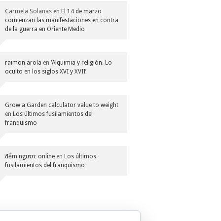
Carmela Solanas
en
El 14 de marzo
comienzan las manifestaciones en contra
de la guerra en Oriente Medio
raimon arola
en
‘Alquimia y religión. Lo
oculto en los siglos XVI y XVII’
Grow a Garden calculator value to weight
en
Los últimos fusilamientos del
franquismo
đếm ngược online
en
Los últimos
fusilamientos del franquismo