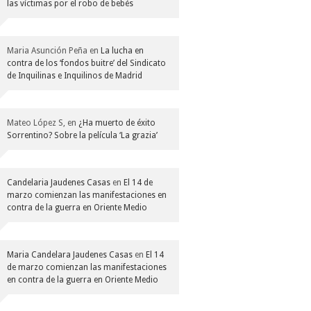
las víctimas por el robo de bebés
Maria Asunción Peña
en
La lucha en
contra de los ‘fondos buitre’ del Sindicato
de Inquilinas e Inquilinos de Madrid
Mateo López S,
en
¿Ha muerto de éxito
Sorrentino? Sobre la película ‘La grazia’
Candelaria Jaudenes Casas
en
El 14 de
marzo comienzan las manifestaciones en
contra de la guerra en Oriente Medio
Maria Candelara Jaudenes Casas
en
El 14
de marzo comienzan las manifestaciones
en contra de la guerra en Oriente Medio