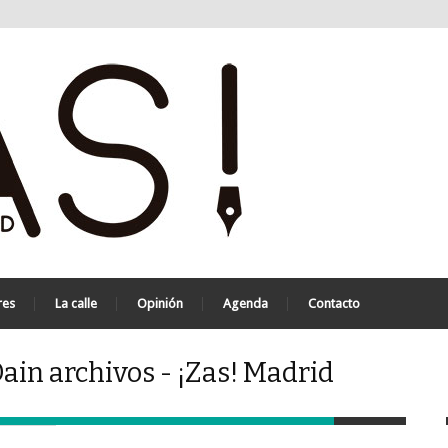
res
La calle
Opinión
Agenda
Contacto
Dain archivos - ¡Zas! Madrid