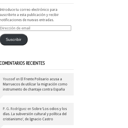
Introduce tu correo electrónico para
suscribirte a esta publicación y recibir
notificaciones de nuevas entradas.
Dirección
de
email
Suscribir
COMENTARIOS RECIENTES
Youssef
en
El Frente Polisario acusa a
Marruecos de utilizar la migración como
instrumento de chantaje contra España
P. G. Rodríguez
en
Sobre ‘Los odios y los
días. La subversión cultural y política del
cristianismo’, de Ignacio Castro