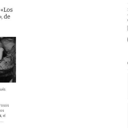
 «Los
, de
pués
erosos
los
s
, el
e …