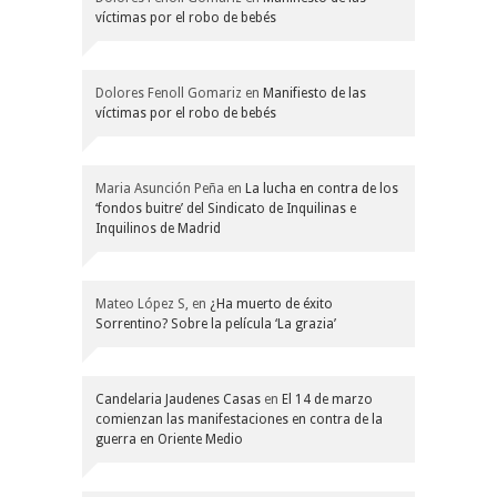
víctimas por el robo de bebés
Dolores Fenoll Gomariz
en
Manifiesto de las
víctimas por el robo de bebés
Maria Asunción Peña
en
La lucha en contra de los
‘fondos buitre’ del Sindicato de Inquilinas e
Inquilinos de Madrid
Mateo López S,
en
¿Ha muerto de éxito
Sorrentino? Sobre la película ‘La grazia’
Candelaria Jaudenes Casas
en
El 14 de marzo
comienzan las manifestaciones en contra de la
guerra en Oriente Medio