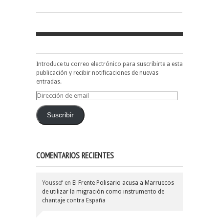
Introduce tu correo electrónico para suscribirte a esta
publicación y recibir notificaciones de nuevas
entradas.
Dirección
de
email
Suscribir
COMENTARIOS RECIENTES
Youssef
en
El Frente Polisario acusa a Marruecos
de utilizar la migración como instrumento de
chantaje contra España