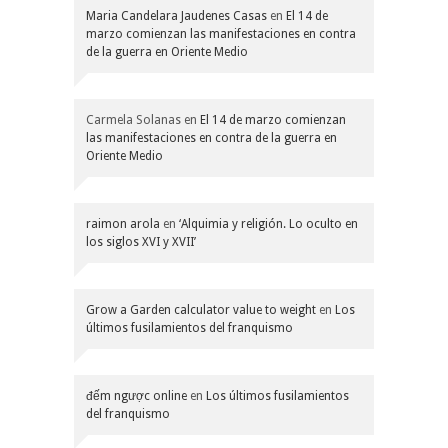
Maria Candelara Jaudenes Casas
en
El 14 de
marzo comienzan las manifestaciones en contra
de la guerra en Oriente Medio
Carmela Solanas
en
El 14 de marzo comienzan
las manifestaciones en contra de la guerra en
Oriente Medio
raimon arola
en
‘Alquimia y religión. Lo oculto en
los siglos XVI y XVII’
Grow a Garden calculator value to weight
en
Los
últimos fusilamientos del franquismo
đếm ngược online
en
Los últimos fusilamientos
del franquismo