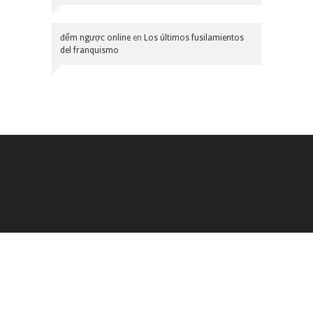
đếm ngược online
en
Los últimos fusilamientos
del franquismo