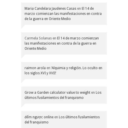
Maria Candelara Jaudenes Casas
en
El 14 de
marzo comienzan las manifestaciones en contra
de la guerra en Oriente Medio
Carmela Solanas
en
El 14 de marzo comienzan
las manifestaciones en contra de la guerra en
Oriente Medio
raimon arola
en
‘Alquimia y religión. Lo oculto en
los siglos XVI y XVII’
Grow a Garden calculator value to weight
en
Los
últimos fusilamientos del franquismo
đếm ngược online
en
Los últimos fusilamientos
del franquismo