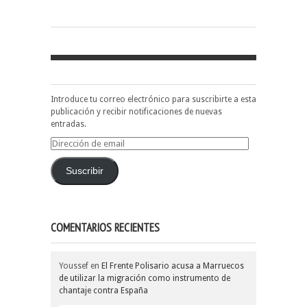
Introduce tu correo electrónico para suscribirte a esta
publicación y recibir notificaciones de nuevas
entradas.
Dirección
de
email
Suscribir
COMENTARIOS RECIENTES
Youssef
en
El Frente Polisario acusa a Marruecos
de utilizar la migración como instrumento de
chantaje contra España