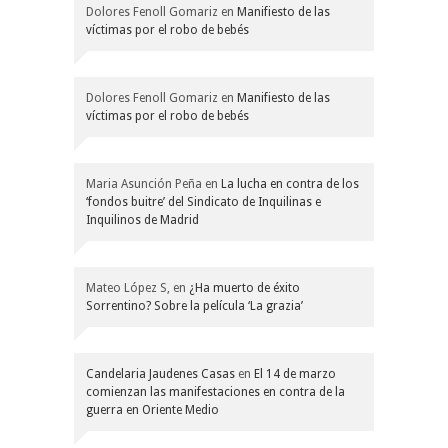
Dolores Fenoll Gomariz
en
Manifiesto de las
víctimas por el robo de bebés
Dolores Fenoll Gomariz
en
Manifiesto de las
víctimas por el robo de bebés
Maria Asunción Peña
en
La lucha en contra de los
‘fondos buitre’ del Sindicato de Inquilinas e
Inquilinos de Madrid
Mateo López S,
en
¿Ha muerto de éxito
Sorrentino? Sobre la película ‘La grazia’
Candelaria Jaudenes Casas
en
El 14 de marzo
comienzan las manifestaciones en contra de la
guerra en Oriente Medio