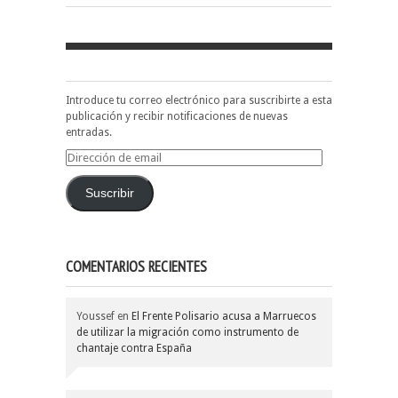
Introduce tu correo electrónico para suscribirte a esta
publicación y recibir notificaciones de nuevas
entradas.
Dirección
de
email
Suscribir
COMENTARIOS RECIENTES
Youssef
en
El Frente Polisario acusa a Marruecos
de utilizar la migración como instrumento de
chantaje contra España