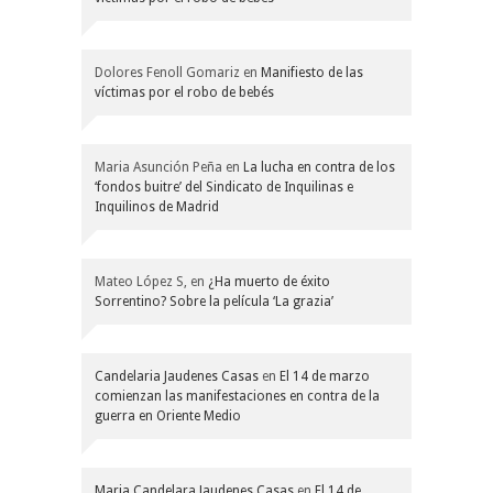
Dolores Fenoll Gomariz
en
Manifiesto de las
víctimas por el robo de bebés
Maria Asunción Peña
en
La lucha en contra de los
‘fondos buitre’ del Sindicato de Inquilinas e
Inquilinos de Madrid
Mateo López S,
en
¿Ha muerto de éxito
Sorrentino? Sobre la película ‘La grazia’
Candelaria Jaudenes Casas
en
El 14 de marzo
comienzan las manifestaciones en contra de la
guerra en Oriente Medio
Maria Candelara Jaudenes Casas
en
El 14 de