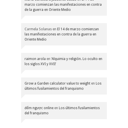
marzo comienzan las manifestaciones en contra
de la guerra en Oriente Medio
Carmela Solanas
en
El 14 de marzo comienzan
las manifestaciones en contra de la guerra en
Oriente Medio
raimon arola
en
‘Alquimia y religión. Lo oculto en
los siglos XVI y XVII’
Grow a Garden calculator value to weight
en
Los
últimos fusilamientos del franquismo
đếm ngược online
en
Los últimos fusilamientos
del franquismo