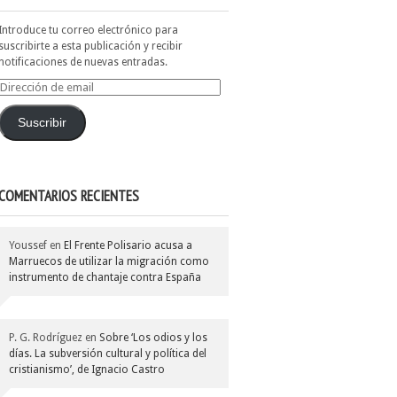
Introduce tu correo electrónico para
suscribirte a esta publicación y recibir
notificaciones de nuevas entradas.
Dirección
de
email
Suscribir
COMENTARIOS RECIENTES
Youssef
en
El Frente Polisario acusa a
Marruecos de utilizar la migración como
instrumento de chantaje contra España
P. G. Rodríguez
en
Sobre ‘Los odios y los
días. La subversión cultural y política del
cristianismo’, de Ignacio Castro