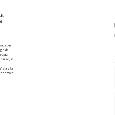
la
a
unidades
gla de
propia
mbargo, el
l
ñala a la
Económico