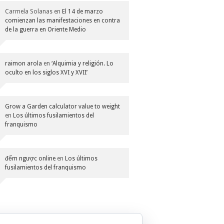
Carmela Solanas
en
El 14 de marzo
comienzan las manifestaciones en contra
de la guerra en Oriente Medio
raimon arola
en
‘Alquimia y religión. Lo
oculto en los siglos XVI y XVII’
Grow a Garden calculator value to weight
en
Los últimos fusilamientos del
franquismo
đếm ngược online
en
Los últimos
fusilamientos del franquismo