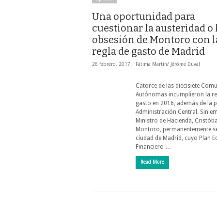
Una oportunidad para
cuestionar la austeridad o 
obsesión de Montoro con l
regla de gasto de Madrid
26 febrero, 2017 |
Fátima Martín/ Jérôme Duval
Catorce de las diecisiete Com
Autónomas incumplieron la re
gasto en 2016, además de la 
Administración Central. Sin e
Ministro de Hacienda, Cristóba
Montoro, permanentemente se
ciudad de Madrid, cuyo Plan 
Financiero …
Read More