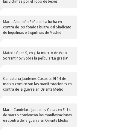
las víctimas por el robo de bebés
Maria Asunción Peña
en
La lucha en
contra de los ‘fondos buitre’ del Sindicato
de Inquilinas e Inquilinos de Madrid
Mateo López S,
en
¿Ha muerto de éxito
Sorrentino? Sobre la película ‘La grazia’
Candelaria Jaudenes Casas
en
El 14 de
marzo comienzan las manifestaciones en
contra de la guerra en Oriente Medio
Maria Candelara Jaudenes Casas
en
El 14
de marzo comienzan las manifestaciones
en contra de la guerra en Oriente Medio