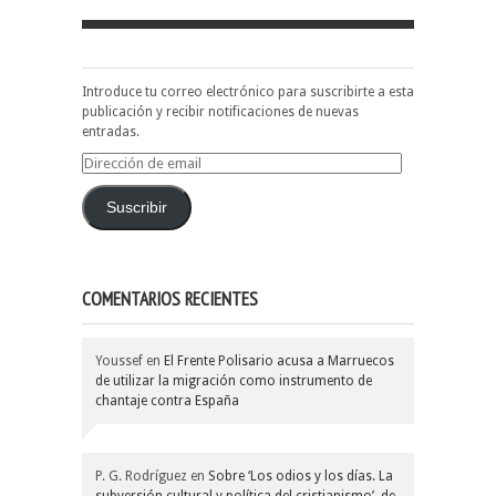
Introduce tu correo electrónico para suscribirte a esta
publicación y recibir notificaciones de nuevas
entradas.
Dirección
de
email
Suscribir
COMENTARIOS RECIENTES
Youssef
en
El Frente Polisario acusa a Marruecos
de utilizar la migración como instrumento de
chantaje contra España
P. G. Rodríguez
en
Sobre ‘Los odios y los días. La
subversión cultural y política del cristianismo’, de