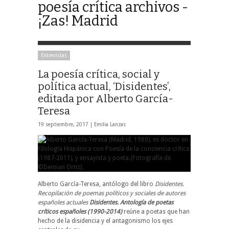
poesía crítica archivos -
¡Zas! Madrid
Entrevistas
La poesía crítica, social y
política actual, ‘Disidentes’,
editada por Alberto García-
Teresa
19 septiembre, 2017 |
Emilia Lanzas
Alberto García-Teresa, antólogo del libro
Disidentes.
Recopilación de poemas políticos y sociales de autores
españoles actuales
Disidentes. Antología de poetas
críticos españoles (1990-2014)
reúne a poetas que han
hecho de la disidencia y el antagonismo los ejes