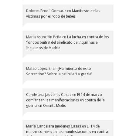
Dolores Fenoll Gomariz
en
Manifiesto de las
víctimas por el robo de bebés
Maria Asunción Peña
en
La lucha en contra de los
‘fondos buitre’ del Sindicato de Inquilinas e
Inquilinos de Madrid
Mateo López S,
en
¿Ha muerto de éxito
Sorrentino? Sobre la película ‘La grazia’
Candelaria Jaudenes Casas
en
El 14 de marzo
comienzan las manifestaciones en contra de la
guerra en Oriente Medio
Maria Candelara Jaudenes Casas
en
El 14 de
marzo comienzan las manifestaciones en contra