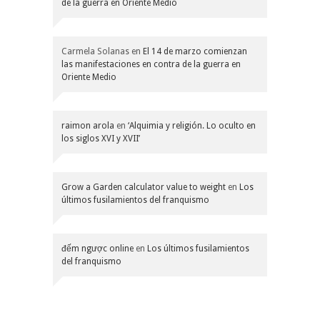
de la guerra en Oriente Medio
Carmela Solanas
en
El 14 de marzo comienzan
las manifestaciones en contra de la guerra en
Oriente Medio
raimon arola
en
‘Alquimia y religión. Lo oculto en
los siglos XVI y XVII’
Grow a Garden calculator value to weight
en
Los
últimos fusilamientos del franquismo
đếm ngược online
en
Los últimos fusilamientos
del franquismo