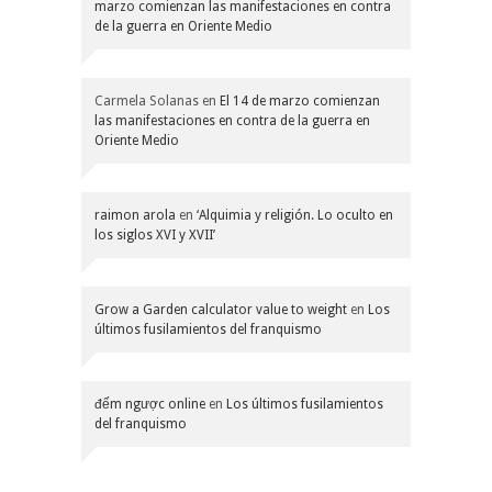
marzo comienzan las manifestaciones en contra
de la guerra en Oriente Medio
Carmela Solanas
en
El 14 de marzo comienzan
las manifestaciones en contra de la guerra en
Oriente Medio
raimon arola
en
‘Alquimia y religión. Lo oculto en
los siglos XVI y XVII’
Grow a Garden calculator value to weight
en
Los
últimos fusilamientos del franquismo
đếm ngược online
en
Los últimos fusilamientos
del franquismo