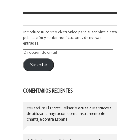
Introduce tu correo electrónico para suscribirte a esta
publicación y recibir notificaciones de nuevas
entradas.
Dirección
de
email
Suscribir
COMENTARIOS RECIENTES
Youssef
en
El Frente Polisario acusa a Marruecos
de utilizar la migración como instrumento de
chantaje contra España