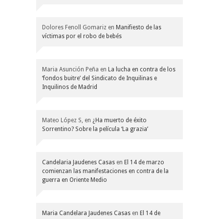
Dolores Fenoll Gomariz
en
Manifiesto de las
víctimas por el robo de bebés
Maria Asunción Peña
en
La lucha en contra de los
‘fondos buitre’ del Sindicato de Inquilinas e
Inquilinos de Madrid
Mateo López S,
en
¿Ha muerto de éxito
Sorrentino? Sobre la película ‘La grazia’
Candelaria Jaudenes Casas
en
El 14 de marzo
comienzan las manifestaciones en contra de la
guerra en Oriente Medio
Maria Candelara Jaudenes Casas
en
El 14 de