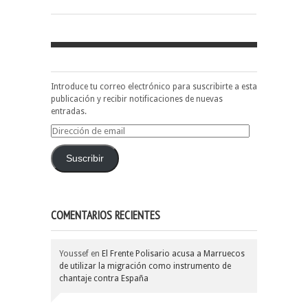
Introduce tu correo electrónico para suscribirte a esta
publicación y recibir notificaciones de nuevas
entradas.
Dirección
de
email
Suscribir
COMENTARIOS RECIENTES
Youssef
en
El Frente Polisario acusa a Marruecos
de utilizar la migración como instrumento de
chantaje contra España