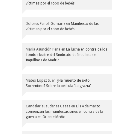
víctimas por el robo de bebés
Dolores Fenoll Gomariz
en
Manifiesto de las
víctimas por el robo de bebés
Maria Asunción Peña
en
La lucha en contra de los
‘fondos buitre’ del Sindicato de Inquilinas e
Inquilinos de Madrid
Mateo López S,
en
¿Ha muerto de éxito
Sorrentino? Sobre la película ‘La grazia’
Candelaria Jaudenes Casas
en
El 14 de marzo
comienzan las manifestaciones en contra de la
guerra en Oriente Medio