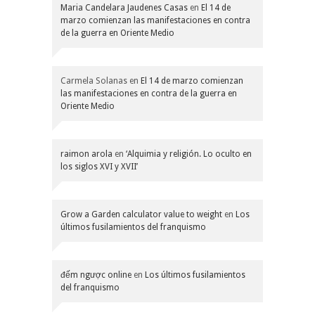
Maria Candelara Jaudenes Casas
en
El 14 de
marzo comienzan las manifestaciones en contra
de la guerra en Oriente Medio
Carmela Solanas
en
El 14 de marzo comienzan
las manifestaciones en contra de la guerra en
Oriente Medio
raimon arola
en
‘Alquimia y religión. Lo oculto en
los siglos XVI y XVII’
Grow a Garden calculator value to weight
en
Los
últimos fusilamientos del franquismo
đếm ngược online
en
Los últimos fusilamientos
del franquismo