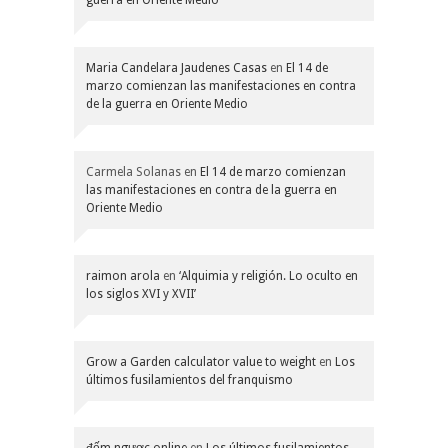
Maria Candelara Jaudenes Casas
en
El 14 de
marzo comienzan las manifestaciones en contra
de la guerra en Oriente Medio
Carmela Solanas
en
El 14 de marzo comienzan
las manifestaciones en contra de la guerra en
Oriente Medio
raimon arola
en
‘Alquimia y religión. Lo oculto en
los siglos XVI y XVII’
Grow a Garden calculator value to weight
en
Los
últimos fusilamientos del franquismo
đếm ngược online
en
Los últimos fusilamientos