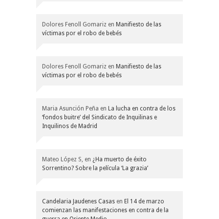
Dolores Fenoll Gomariz
en
Manifiesto de las
víctimas por el robo de bebés
Dolores Fenoll Gomariz
en
Manifiesto de las
víctimas por el robo de bebés
Maria Asunción Peña
en
La lucha en contra de los
‘fondos buitre’ del Sindicato de Inquilinas e
Inquilinos de Madrid
Mateo López S,
en
¿Ha muerto de éxito
Sorrentino? Sobre la película ‘La grazia’
Candelaria Jaudenes Casas
en
El 14 de marzo
comienzan las manifestaciones en contra de la
guerra en Oriente Medio