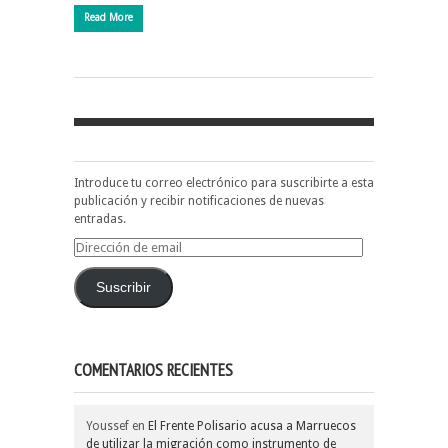
Read More
Introduce tu correo electrónico para suscribirte a esta
publicación y recibir notificaciones de nuevas
entradas.
Dirección
de
email
Suscribir
COMENTARIOS RECIENTES
Youssef
en
El Frente Polisario acusa a Marruecos
de utilizar la migración como instrumento de