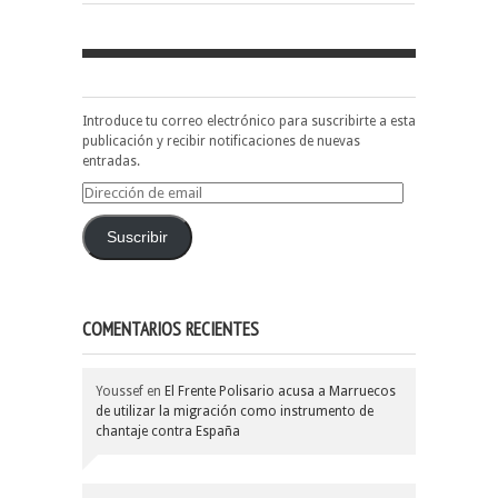
Introduce tu correo electrónico para suscribirte a esta
publicación y recibir notificaciones de nuevas
entradas.
Dirección
de
email
Suscribir
COMENTARIOS RECIENTES
Youssef
en
El Frente Polisario acusa a Marruecos
de utilizar la migración como instrumento de
chantaje contra España