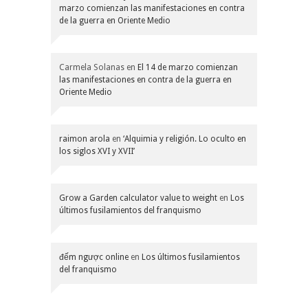
marzo comienzan las manifestaciones en contra
de la guerra en Oriente Medio
Carmela Solanas
en
El 14 de marzo comienzan
las manifestaciones en contra de la guerra en
Oriente Medio
raimon arola
en
‘Alquimia y religión. Lo oculto en
los siglos XVI y XVII’
Grow a Garden calculator value to weight
en
Los
últimos fusilamientos del franquismo
đếm ngược online
en
Los últimos fusilamientos
del franquismo