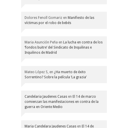
Dolores Fenoll Gomariz
en
Manifiesto de las
víctimas por el robo de bebés
Maria Asunción Peña
en
La lucha en contra de los
‘fondos buitre’ del Sindicato de Inquilinas e
Inquilinos de Madrid
Mateo López S,
en
¿Ha muerto de éxito
Sorrentino? Sobre la película ‘La grazia’
Candelaria Jaudenes Casas
en
El 14 de marzo
comienzan las manifestaciones en contra de la
guerra en Oriente Medio
Maria Candelara Jaudenes Casas
en
El 14 de