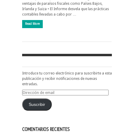
ventajas de paraísos fiscales como Países Bajos,
Irlanda y Suiza • El Informe desvela que las prácticas
contables llevadas a cabo por …
Read More
Introduce tu correo electrónico para suscribirte a esta
publicación y recibir notificaciones de nuevas
entradas.
Dirección
de
email
Suscribir
COMENTARIOS RECIENTES