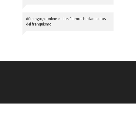
đếm ngược online
en
Los últimos fusilamientos
del franquismo