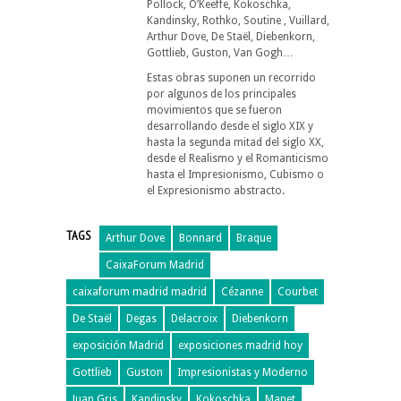
Pollock, O’Keeffe, Kokoschka,
Kandinsky, Rothko, Soutine , Vuillard,
Arthur Dove, De Staël, Diebenkorn,
Gottlieb, Guston, Van Gogh…
Estas obras suponen un recorrido
por algunos de los principales
movimientos que se fueron
desarrollando desde el siglo XIX y
hasta la segunda mitad del siglo XX,
desde el Realismo y el Romanticismo
hasta el Impresionismo, Cubismo o
el Expresionismo abstracto.
TAGS
Arthur Dove
Bonnard
Braque
CaixaForum Madrid
caixaforum madrid madrid
Cézanne
Courbet
De Staël
Degas
Delacroix
Diebenkorn
exposición Madrid
exposiciones madrid hoy
Gottlieb
Guston
Impresionistas y Moderno
Juan Gris
Kandinsky
Kokoschka
Manet