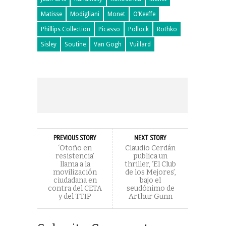
Matisse
Modigliani
Monet
O’Keeffe
Phillips Collection
Picasso
Pollock
Rothko
Sisley
Soutine
Van Gogh
Vuillard
PREVIOUS STORY
NEXT STORY
‘Otoño en
Claudio Cerdán
resistencia’
publica un
llama a la
thriller, ‘El Club
movilización
de los Mejores’,
ciudadana en
bajo el
contra del CETA
seudónimo de
y del TTIP
Arthur Gunn