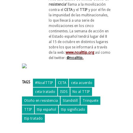
resistencia’
llama a la movilización
contra el
CETA
y el
TTIP
y por el fin de
la impunidad de las multinacionales,
lo que llevará a una serie de
movilizaciones en los cinco
continentes. La semana de acción en
el Estado español tendrá lugar del 8
al 15 de octubre en distintos lugares
sobre los que se informará a través
de la web:
www.noalttip.org
así como
del twitter:
@noalttip
.
TAGS
#NoalTTIP
CETA
ceta acuerdo
ceta tratado
ISDS
No al TTIP
Otoño en resistencia
Standstill
Trinquete
TTIP
ttip español
ttip significado
ttip tratado