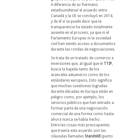
A diferencia de su ‘hermano
estadounidense’ el acuerdo entre
Canadá y la UE se concluyó en 2014,
y de él sí se puede decir que la
transparencia ha estado totalmente
ausente en el proceso, ya que ni el
Parlamento Europeo ni la sociedad
civil han tenido acceso a documentos
durante las rondas de negociaciones.
Se trata de un tratado de comercio e
inversiones que, al igual que el
TTIP
,
busca la bajada tanto de los
aranceles aduaneros como de los
estándares europeos. Esto significa
que muchas cuestiones logradas
durante décadas en Europa están en
peligro como, por ejemplo, los
servicios públicos que han entrado a
formar parte de una negociación
comercial de una forma como hasta
ahora nunca se había hecho.
Entre las cosas más preocupantes
que traería este acuerdo son las
cláusulas llamadas
Standstill
(punto