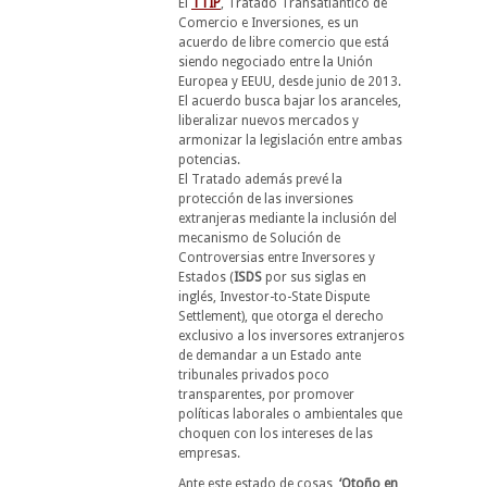
El
TTIP
, Tratado Transatlántico de
Comercio e Inversiones, es un
acuerdo de libre comercio que está
siendo negociado entre la Unión
Europea y EEUU, desde junio de 2013.
El acuerdo busca bajar los aranceles,
liberalizar nuevos mercados y
armonizar la legislación entre ambas
potencias.
El Tratado además prevé la
protección de las inversiones
extranjeras mediante la inclusión del
mecanismo de Solución de
Controversias entre Inversores y
Estados (
ISDS
por sus siglas en
inglés, Investor-to-State Dispute
Settlement), que otorga el derecho
exclusivo a los inversores extranjeros
de demandar a un Estado ante
tribunales privados poco
transparentes, por promover
políticas laborales o ambientales que
choquen con los intereses de las
empresas.
Ante este estado de cosas,
‘Otoño en