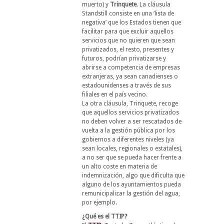
muerto) y
Trinquete
. La cláusula
Standstill consiste en una ‘lista de
negativa’ que los Estados tienen que
facilitar para que excluir aquellos
servicios que no quieren que sean
privatizados, el resto, presentes y
futuros, podrían privatizarse y
abrirse a competencia de empresas
extranjeras, ya sean canadienses o
estadounidenses a través de sus
filiales en el país vecino.
La otra cláusula, Trinquete, recoge
que aquellos servicios privatizados
no deben volver a ser rescatados de
vuelta a la gestión pública por los
gobiernos a diferentes niveles (ya
sean locales, regionales o estatales),
a no ser que se pueda hacer frente a
un alto coste en materia de
indemnización, algo que dificulta que
alguno de los ayuntamientos pueda
remunicipalizar la gestión del agua,
por ejemplo.
¿Qué es el TTIP?