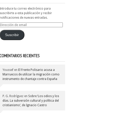
Introduce tu correo electrónico para
suscribirte a esta publicación y recibir
notificaciones de nuevas entradas.
Dirección
de
email
Suscribir
COMENTARIOS RECIENTES
Youssef
en
El Frente Polisario acusa a
Marruecos de utilizar la migración como
instrumento de chantaje contra España
P. G. Rodríguez
en
Sobre ‘Los odios y los
días. La subversión cultural y política del
cristianismo’, de Ignacio Castro