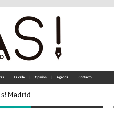
res
La calle
Opinión
Agenda
Contacto
as! Madrid