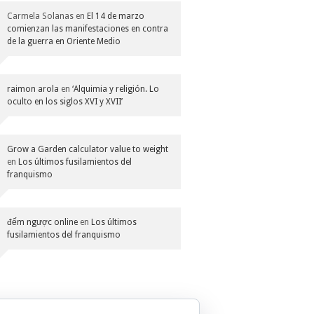
Carmela Solanas
en
El 14 de marzo
comienzan las manifestaciones en contra
de la guerra en Oriente Medio
raimon arola
en
‘Alquimia y religión. Lo
oculto en los siglos XVI y XVII’
Grow a Garden calculator value to weight
en
Los últimos fusilamientos del
franquismo
đếm ngược online
en
Los últimos
fusilamientos del franquismo