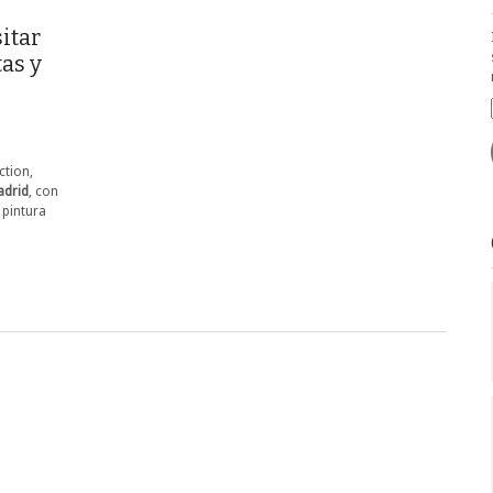
itar
as y
a
ction,
adrid
, con
 pintura