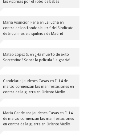
las víctimas por el robo de bebés
Maria Asunción Peña
en
La lucha en
contra de los ‘fondos buitre’ del Sindicato
de Inquilinas e Inquilinos de Madrid
Mateo López S,
en
¿Ha muerto de éxito
Sorrentino? Sobre la película ‘La grazia’
Candelaria Jaudenes Casas
en
El 14 de
marzo comienzan las manifestaciones en
contra de la guerra en Oriente Medio
Maria Candelara Jaudenes Casas
en
El 14
de marzo comienzan las manifestaciones
en contra de la guerra en Oriente Medio