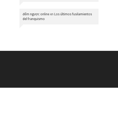
đếm ngược online
en
Los últimos fusilamientos
del franquismo