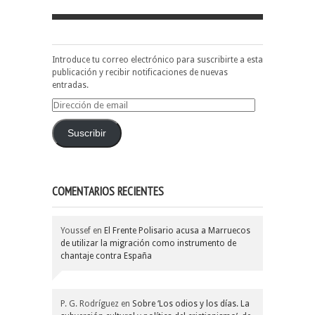
Introduce tu correo electrónico para suscribirte a esta
publicación y recibir notificaciones de nuevas
entradas.
Dirección
de
email
Suscribir
COMENTARIOS RECIENTES
Youssef
en
El Frente Polisario acusa a Marruecos
de utilizar la migración como instrumento de
chantaje contra España
P. G. Rodríguez
en
Sobre ‘Los odios y los días. La