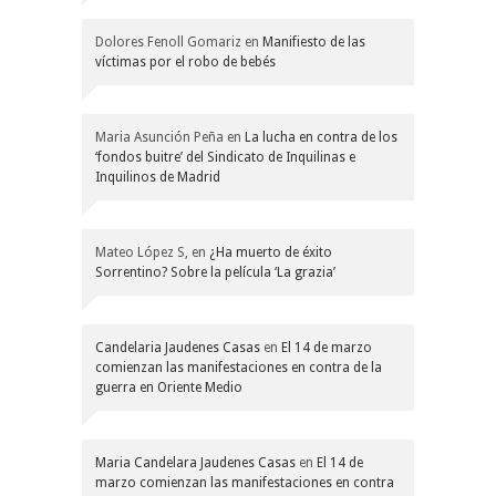
Dolores Fenoll Gomariz
en
Manifiesto de las
víctimas por el robo de bebés
Maria Asunción Peña
en
La lucha en contra de los
‘fondos buitre’ del Sindicato de Inquilinas e
Inquilinos de Madrid
Mateo López S,
en
¿Ha muerto de éxito
Sorrentino? Sobre la película ‘La grazia’
Candelaria Jaudenes Casas
en
El 14 de marzo
comienzan las manifestaciones en contra de la
guerra en Oriente Medio
Maria Candelara Jaudenes Casas
en
El 14 de
marzo comienzan las manifestaciones en contra