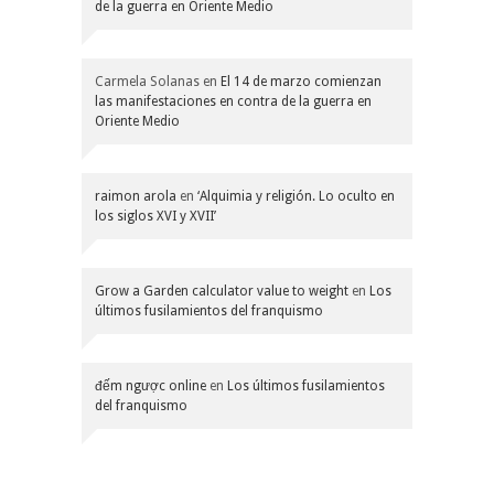
de la guerra en Oriente Medio
Carmela Solanas
en
El 14 de marzo comienzan
las manifestaciones en contra de la guerra en
Oriente Medio
raimon arola
en
‘Alquimia y religión. Lo oculto en
los siglos XVI y XVII’
Grow a Garden calculator value to weight
en
Los
últimos fusilamientos del franquismo
đếm ngược online
en
Los últimos fusilamientos
del franquismo