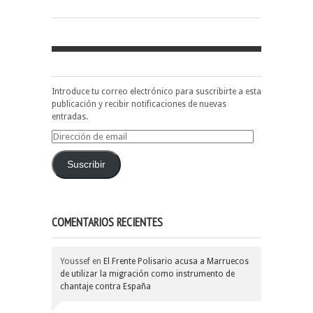
Introduce tu correo electrónico para suscribirte a esta
publicación y recibir notificaciones de nuevas
entradas.
Dirección
de
email
Suscribir
COMENTARIOS RECIENTES
Youssef
en
El Frente Polisario acusa a Marruecos
de utilizar la migración como instrumento de
chantaje contra España