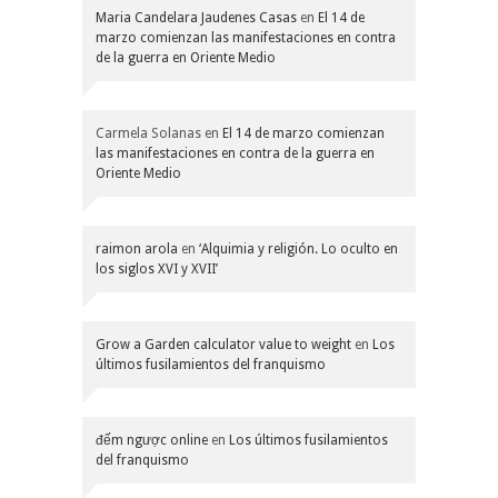
Maria Candelara Jaudenes Casas
en
El 14 de
marzo comienzan las manifestaciones en contra
de la guerra en Oriente Medio
Carmela Solanas
en
El 14 de marzo comienzan
las manifestaciones en contra de la guerra en
Oriente Medio
raimon arola
en
‘Alquimia y religión. Lo oculto en
los siglos XVI y XVII’
Grow a Garden calculator value to weight
en
Los
últimos fusilamientos del franquismo
đếm ngược online
en
Los últimos fusilamientos
del franquismo