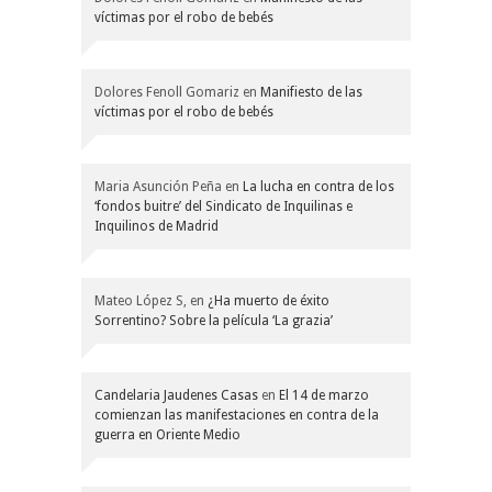
víctimas por el robo de bebés
Dolores Fenoll Gomariz
en
Manifiesto de las
víctimas por el robo de bebés
Maria Asunción Peña
en
La lucha en contra de los
‘fondos buitre’ del Sindicato de Inquilinas e
Inquilinos de Madrid
Mateo López S,
en
¿Ha muerto de éxito
Sorrentino? Sobre la película ‘La grazia’
Candelaria Jaudenes Casas
en
El 14 de marzo
comienzan las manifestaciones en contra de la
guerra en Oriente Medio