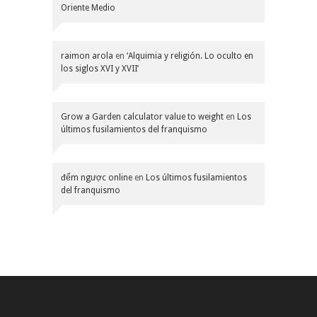
Oriente Medio
raimon arola
en
‘Alquimia y religión. Lo oculto en
los siglos XVI y XVII’
Grow a Garden calculator value to weight
en
Los
últimos fusilamientos del franquismo
đếm ngược online
en
Los últimos fusilamientos
del franquismo