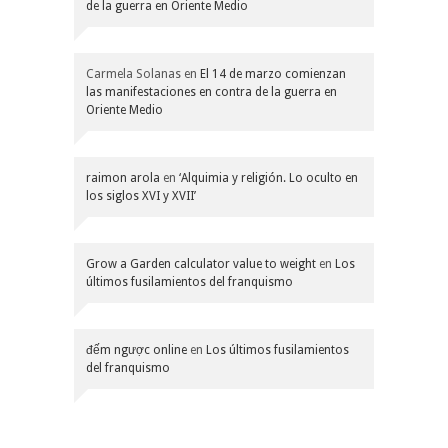
de la guerra en Oriente Medio
Carmela Solanas
en
El 14 de marzo comienzan
las manifestaciones en contra de la guerra en
Oriente Medio
raimon arola
en
‘Alquimia y religión. Lo oculto en
los siglos XVI y XVII’
Grow a Garden calculator value to weight
en
Los
últimos fusilamientos del franquismo
đếm ngược online
en
Los últimos fusilamientos
del franquismo