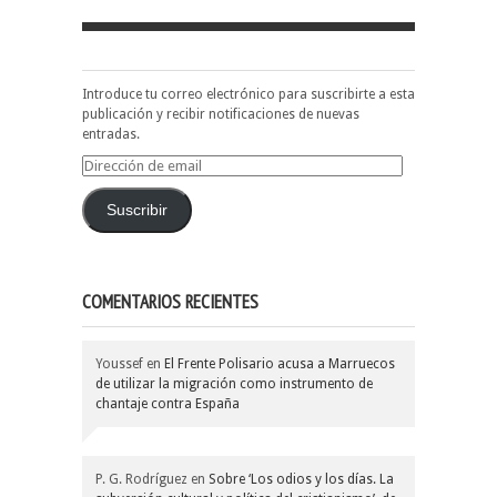
Introduce tu correo electrónico para suscribirte a esta
publicación y recibir notificaciones de nuevas
entradas.
Dirección
de
email
Suscribir
COMENTARIOS RECIENTES
Youssef
en
El Frente Polisario acusa a Marruecos
de utilizar la migración como instrumento de
chantaje contra España
P. G. Rodríguez
en
Sobre ‘Los odios y los días. La