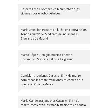
Dolores Fenoll Gomariz
en
Manifiesto de las
víctimas por el robo de bebés
Maria Asunción Peña
en
La lucha en contra de los
‘fondos buitre’ del Sindicato de Inquilinas e
Inquilinos de Madrid
Mateo López S,
en
¿Ha muerto de éxito
Sorrentino? Sobre la película ‘La grazia’
Candelaria Jaudenes Casas
en
El 14 de marzo
comienzan las manifestaciones en contra de la
guerra en Oriente Medio
Maria Candelara Jaudenes Casas
en
El 14 de
marzo comienzan las manifestaciones en contra