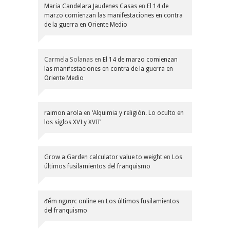
Maria Candelara Jaudenes Casas
en
El 14 de
marzo comienzan las manifestaciones en contra
de la guerra en Oriente Medio
Carmela Solanas
en
El 14 de marzo comienzan
las manifestaciones en contra de la guerra en
Oriente Medio
raimon arola
en
‘Alquimia y religión. Lo oculto en
los siglos XVI y XVII’
Grow a Garden calculator value to weight
en
Los
últimos fusilamientos del franquismo
đếm ngược online
en
Los últimos fusilamientos
del franquismo