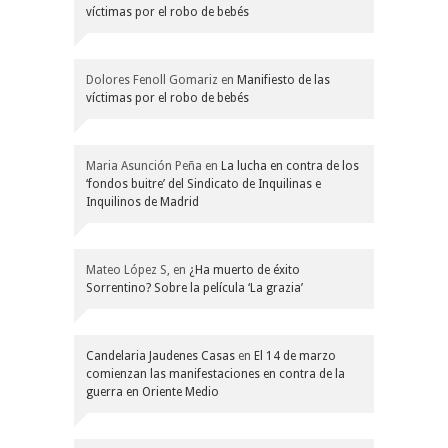
víctimas por el robo de bebés
Dolores Fenoll Gomariz
en
Manifiesto de las
víctimas por el robo de bebés
Maria Asunción Peña
en
La lucha en contra de los
‘fondos buitre’ del Sindicato de Inquilinas e
Inquilinos de Madrid
Mateo López S,
en
¿Ha muerto de éxito
Sorrentino? Sobre la película ‘La grazia’
Candelaria Jaudenes Casas
en
El 14 de marzo
comienzan las manifestaciones en contra de la
guerra en Oriente Medio