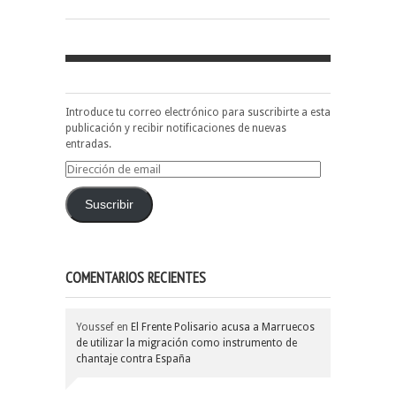
Introduce tu correo electrónico para suscribirte a esta
publicación y recibir notificaciones de nuevas
entradas.
Dirección
de
email
Suscribir
COMENTARIOS RECIENTES
Youssef
en
El Frente Polisario acusa a Marruecos
de utilizar la migración como instrumento de
chantaje contra España