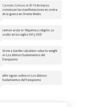
Carmela Solanas
en
El 14 de marzo
comienzan las manifestaciones en contra
de la guerra en Oriente Medio
raimon arola
en
‘Alquimia y religión. Lo
oculto en los siglos XVI y XVII’
Grow a Garden calculator value to weight
en
Los últimos fusilamientos del
franquismo
đếm ngược online
en
Los últimos
fusilamientos del franquismo