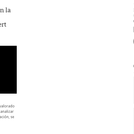
n la
o
ert
a
 valorado
 analizar
ación, se