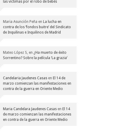
las víctimas por el robo de bebés
Maria Asunción Peña
en
La lucha en
contra de los ‘fondos buitre’ del Sindicato
de Inquilinas e Inquilinos de Madrid
Mateo López S,
en
¿Ha muerto de éxito
Sorrentino? Sobre la película ‘La grazia’
Candelaria Jaudenes Casas
en
El 14 de
marzo comienzan las manifestaciones en
contra de la guerra en Oriente Medio
Maria Candelara Jaudenes Casas
en
El 14
de marzo comienzan las manifestaciones
en contra de la guerra en Oriente Medio