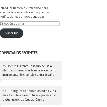
Introduce tu correo electrónico para
suscribirte a esta publicación y recibir
notificaciones de nuevas entradas.
Dirección
de
email
Suscribir
COMENTARIOS RECIENTES
Youssef
en
El Frente Polisario acusa a
Marruecos de utilizar la migración como
instrumento de chantaje contra España
P. G. Rodríguez
en
Sobre ‘Los odios y los
días. La subversión cultural y política del
cristianismo’, de Ignacio Castro