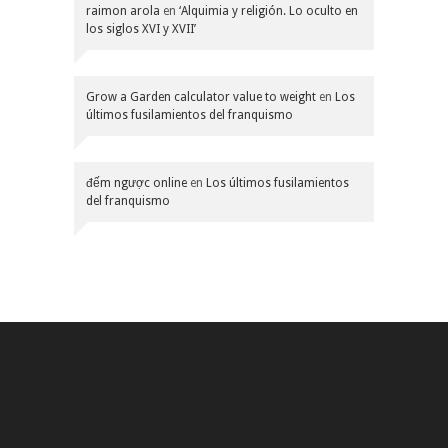
raimon arola
en
‘Alquimia y religión. Lo oculto en
los siglos XVI y XVII’
Grow a Garden calculator value to weight
en
Los
últimos fusilamientos del franquismo
đếm ngược online
en
Los últimos fusilamientos
del franquismo