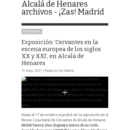
Alcalá de Henares
archivos - ¡Zas! Madrid
Exposiciones
Exposición ‘Cervantes en la
escena europea de los siglos
XX y XXI’, en Alcalá de
Henares
10 mayo, 2021 |
Redacción Zas Madrid
Hasta el 17 de octubre se podrá ver la exposición en el
Museo Casa Natal de Cervantes de Alcalá de Henares
Michel Favory (
Don Quijote
) a lomos de su rocín.