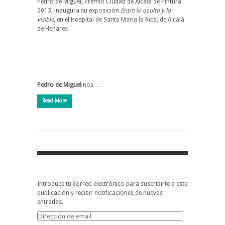
Pedro de Miguel
,
Premio Ciudad de Alcalá de Pintura
2013, inaugura su exposición
Entre lo oculto y lo
visible
, en el Hospital de Santa María la Rica, de Alcalá
de Henares
Pedro de Miguel
nos …
Read More
Introduce tu correo electrónico para suscribirte a esta
publicación y recibir notificaciones de nuevas
entradas.
Dirección
de