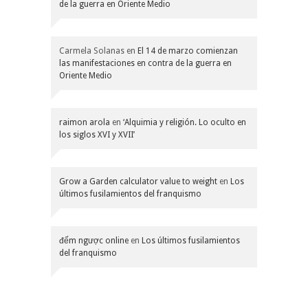
de la guerra en Oriente Medio
Carmela Solanas
en
El 14 de marzo comienzan
las manifestaciones en contra de la guerra en
Oriente Medio
raimon arola
en
‘Alquimia y religión. Lo oculto en
los siglos XVI y XVII’
Grow a Garden calculator value to weight
en
Los
últimos fusilamientos del franquismo
đếm ngược online
en
Los últimos fusilamientos
del franquismo