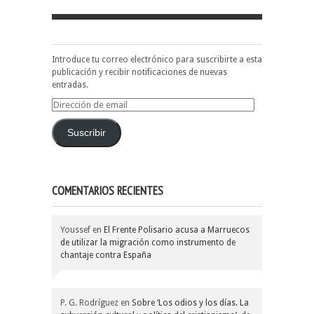
Introduce tu correo electrónico para suscribirte a esta
publicación y recibir notificaciones de nuevas
entradas.
Dirección
de
email
Suscribir
COMENTARIOS RECIENTES
Youssef
en
El Frente Polisario acusa a Marruecos
de utilizar la migración como instrumento de
chantaje contra España
P. G. Rodríguez
en
Sobre ‘Los odios y los días. La