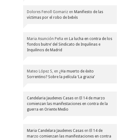
Dolores Fenoll Gomariz
en
Manifiesto de las
víctimas por el robo de bebés
Maria Asunción Peña
en
La lucha en contra de los
‘fondos buitre’ del Sindicato de Inquilinas e
Inquilinos de Madrid
Mateo López S,
en
¿Ha muerto de éxito
Sorrentino? Sobre la película ‘La grazia’
Candelaria Jaudenes Casas
en
El 14 de marzo
comienzan las manifestaciones en contra de la
guerra en Oriente Medio
Maria Candelara Jaudenes Casas
en
El 14 de
marzo comienzan las manifestaciones en contra