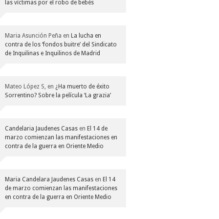
las víctimas por el robo de bebés
Maria Asunción Peña
en
La lucha en
contra de los ‘fondos buitre’ del Sindicato
de Inquilinas e Inquilinos de Madrid
Mateo López S,
en
¿Ha muerto de éxito
Sorrentino? Sobre la película ‘La grazia’
Candelaria Jaudenes Casas
en
El 14 de
marzo comienzan las manifestaciones en
contra de la guerra en Oriente Medio
Maria Candelara Jaudenes Casas
en
El 14
de marzo comienzan las manifestaciones
en contra de la guerra en Oriente Medio