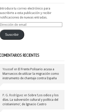
Introduce tu correo electrónico para
suscribirte a esta publicación y recibir
notificaciones de nuevas entradas.
Dirección
de
email
Suscribir
COMENTARIOS RECIENTES
Youssef
en
El Frente Polisario acusa a
Marruecos de utilizar la migración como
instrumento de chantaje contra España
P. G. Rodríguez
en
Sobre ‘Los odios y los
días. La subversión cultural y política del
cristianismo’, de Ignacio Castro