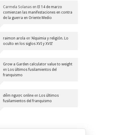
Carmela Solanas
en
El 14 de marzo
comienzan las manifestaciones en contra
de la guerra en Oriente Medio
raimon arola
en
‘Alquimia y religión. Lo
oculto en los siglos XVI y XVII’
Grow a Garden calculator value to weight
en
Los últimos fusilamientos del
franquismo
đếm ngược online
en
Los últimos
fusilamientos del franquismo