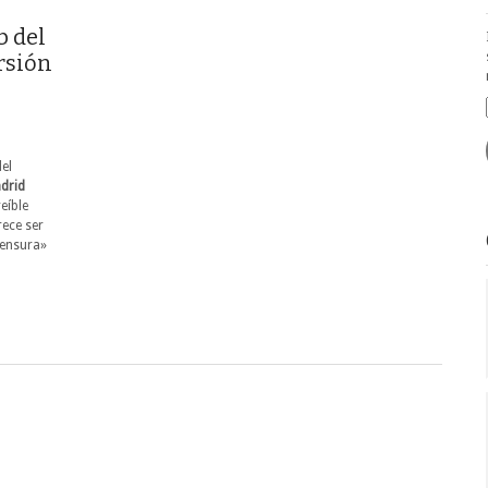
b del
rsión
el
drid
eíble
rece ser
censura»