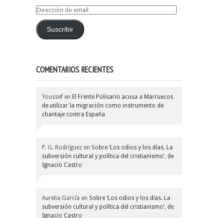
Dirección
de
email
Suscribir
COMENTARIOS RECIENTES
Youssef
en
El Frente Polisario acusa a Marruecos
de utilizar la migración como instrumento de
chantaje contra España
P. G. Rodríguez
en
Sobre ‘Los odios y los días. La
subversión cultural y política del cristianismo’, de
Ignacio Castro
Aurelia García
en
Sobre ‘Los odios y los días. La
subversión cultural y política del cristianismo’, de
Ignacio Castro