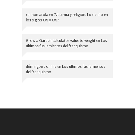
raimon arola
en
‘Alquimia y religión. Lo oculto en
los siglos XVI y XVII’
Grow a Garden calculator value to weight
en
Los
últimos fusilamientos del franquismo
đếm ngược online
en
Los últimos fusilamientos
del franquismo