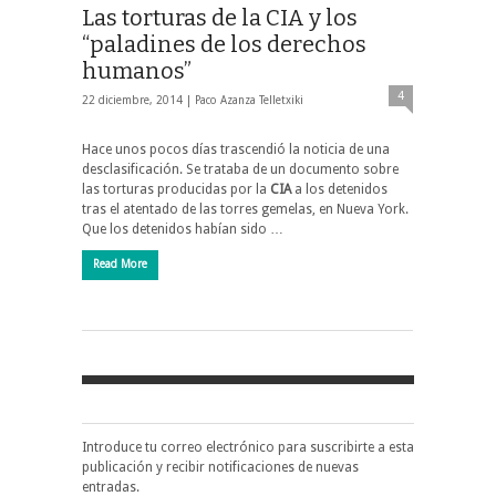
Las torturas de la CIA y los
“paladines de los derechos
humanos”
4
22 diciembre, 2014 |
Paco Azanza Telletxiki
Hace unos pocos días trascendió la noticia de una
desclasificación. Se trataba de un documento sobre
las torturas producidas por la
CIA
a los detenidos
tras el atentado de las torres gemelas, en Nueva York.
Que los detenidos habían sido …
Read More
Introduce tu correo electrónico para suscribirte a esta
publicación y recibir notificaciones de nuevas
entradas.