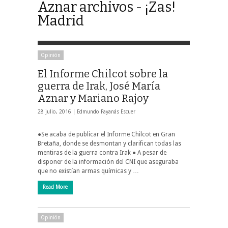
Aznar archivos - ¡Zas!
Madrid
Opinión
El Informe Chilcot sobre la
guerra de Irak, José María
Aznar y Mariano Rajoy
28 julio, 2016 |
Edmundo Fayanás Escuer
●
Se acaba de publicar el Informe Chilcot en Gran
Bretaña, donde se desmontan y clarifican todas las
mentiras de la guerra contra Irak
●
A pesar de
disponer de la información del CNI que aseguraba
que no existían armas químicas y …
Read More
Opinión