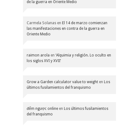
de la guerra en Oriente Medio
Carmela Solanas
en
El 14 de marzo comienzan
las manifestaciones en contra de la guerra en
Oriente Medio
raimon arola
en
‘Alquimia y religión. Lo oculto en
los siglos XVI y XVII’
Grow a Garden calculator value to weight
en
Los
últimos fusilamientos del franquismo
đếm ngược online
en
Los últimos fusilamientos
del franquismo