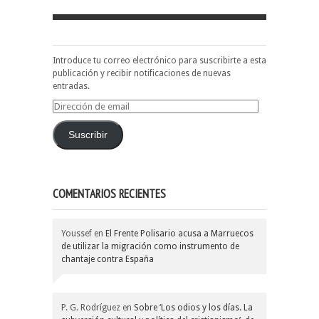
Introduce tu correo electrónico para suscribirte a esta
publicación y recibir notificaciones de nuevas
entradas.
Dirección
de
email
Suscribir
COMENTARIOS RECIENTES
Youssef
en
El Frente Polisario acusa a Marruecos
de utilizar la migración como instrumento de
chantaje contra España
P. G. Rodríguez
en
Sobre ‘Los odios y los días. La