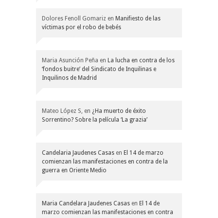
Dolores Fenoll Gomariz
en
Manifiesto de las
víctimas por el robo de bebés
Maria Asunción Peña
en
La lucha en contra de los
‘fondos buitre’ del Sindicato de Inquilinas e
Inquilinos de Madrid
Mateo López S,
en
¿Ha muerto de éxito
Sorrentino? Sobre la película ‘La grazia’
Candelaria Jaudenes Casas
en
El 14 de marzo
comienzan las manifestaciones en contra de la
guerra en Oriente Medio
Maria Candelara Jaudenes Casas
en
El 14 de
marzo comienzan las manifestaciones en contra