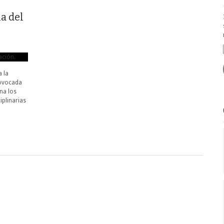
a del
a la
rovocada
na los
iplinarias