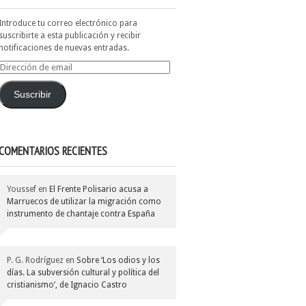
Introduce tu correo electrónico para
suscribirte a esta publicación y recibir
notificaciones de nuevas entradas.
Dirección
de
email
Suscribir
COMENTARIOS RECIENTES
Youssef
en
El Frente Polisario acusa a
Marruecos de utilizar la migración como
instrumento de chantaje contra España
P. G. Rodríguez
en
Sobre ‘Los odios y los
días. La subversión cultural y política del
cristianismo’, de Ignacio Castro