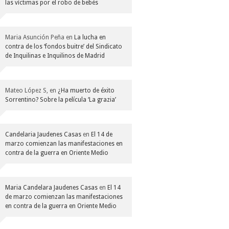
las víctimas por el robo de bebés
Maria Asunción Peña
en
La lucha en
contra de los ‘fondos buitre’ del Sindicato
de Inquilinas e Inquilinos de Madrid
Mateo López S,
en
¿Ha muerto de éxito
Sorrentino? Sobre la película ‘La grazia’
Candelaria Jaudenes Casas
en
El 14 de
marzo comienzan las manifestaciones en
contra de la guerra en Oriente Medio
Maria Candelara Jaudenes Casas
en
El 14
de marzo comienzan las manifestaciones
en contra de la guerra en Oriente Medio