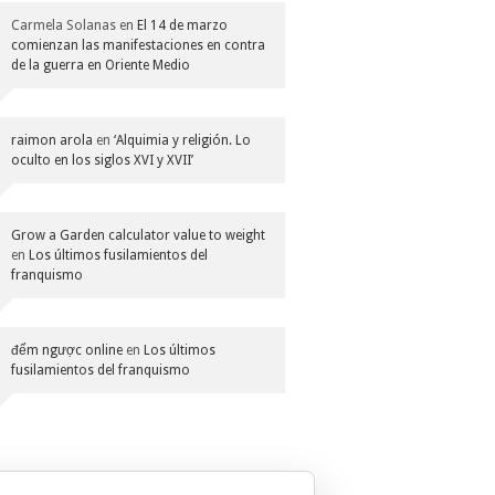
Carmela Solanas
en
El 14 de marzo
comienzan las manifestaciones en contra
de la guerra en Oriente Medio
raimon arola
en
‘Alquimia y religión. Lo
oculto en los siglos XVI y XVII’
Grow a Garden calculator value to weight
en
Los últimos fusilamientos del
franquismo
đếm ngược online
en
Los últimos
fusilamientos del franquismo