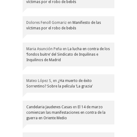
víctimas por el robo de bebés
Dolores Fenoll Gomariz
en
Manifiesto de las
víctimas por el robo de bebés
Maria Asunción Peña
en
La lucha en contra de los
‘fondos buitre’ del Sindicato de Inquilinas e
Inquilinos de Madrid
Mateo López S,
en
¿Ha muerto de éxito
Sorrentino? Sobre la película ‘La grazia’
Candelaria Jaudenes Casas
en
El 14 de marzo
comienzan las manifestaciones en contra de la
guerra en Oriente Medio