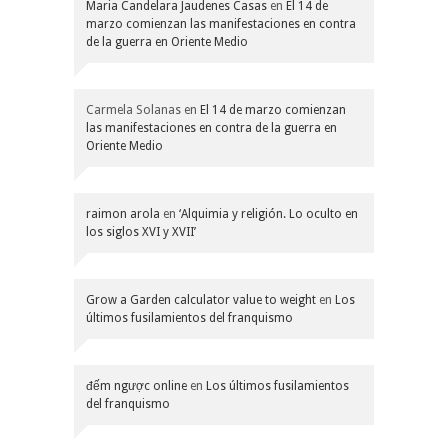
Maria Candelara Jaudenes Casas
en
El 14 de
marzo comienzan las manifestaciones en contra
de la guerra en Oriente Medio
Carmela Solanas
en
El 14 de marzo comienzan
las manifestaciones en contra de la guerra en
Oriente Medio
raimon arola
en
‘Alquimia y religión. Lo oculto en
los siglos XVI y XVII’
Grow a Garden calculator value to weight
en
Los
últimos fusilamientos del franquismo
đếm ngược online
en
Los últimos fusilamientos
del franquismo