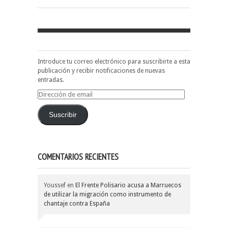
Introduce tu correo electrónico para suscribirte a esta
publicación y recibir notificaciones de nuevas
entradas.
Dirección
de
email
Suscribir
COMENTARIOS RECIENTES
Youssef
en
El Frente Polisario acusa a Marruecos
de utilizar la migración como instrumento de
chantaje contra España