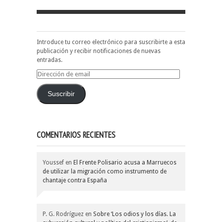
Introduce tu correo electrónico para suscribirte a esta
publicación y recibir notificaciones de nuevas
entradas.
Dirección
de
email
Suscribir
COMENTARIOS RECIENTES
Youssef
en
El Frente Polisario acusa a Marruecos
de utilizar la migración como instrumento de
chantaje contra España
P. G. Rodríguez
en
Sobre ‘Los odios y los días. La