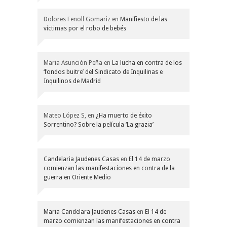
Dolores Fenoll Gomariz
en
Manifiesto de las
víctimas por el robo de bebés
Maria Asunción Peña
en
La lucha en contra de los
‘fondos buitre’ del Sindicato de Inquilinas e
Inquilinos de Madrid
Mateo López S,
en
¿Ha muerto de éxito
Sorrentino? Sobre la película ‘La grazia’
Candelaria Jaudenes Casas
en
El 14 de marzo
comienzan las manifestaciones en contra de la
guerra en Oriente Medio
Maria Candelara Jaudenes Casas
en
El 14 de
marzo comienzan las manifestaciones en contra