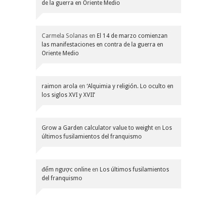
de la guerra en Oriente Medio
Carmela Solanas
en
El 14 de marzo comienzan
las manifestaciones en contra de la guerra en
Oriente Medio
raimon arola
en
‘Alquimia y religión. Lo oculto en
los siglos XVI y XVII’
Grow a Garden calculator value to weight
en
Los
últimos fusilamientos del franquismo
đếm ngược online
en
Los últimos fusilamientos
del franquismo