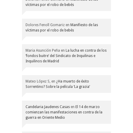
víctimas por el robo de bebés
Dolores Fenoll Gomariz
en
Manifiesto de las
víctimas por el robo de bebés
Maria Asunción Peña
en
La lucha en contra de los
‘fondos buitre’ del Sindicato de Inquilinas e
Inquilinos de Madrid
Mateo López S,
en
¿Ha muerto de éxito
Sorrentino? Sobre la película ‘La grazia’
Candelaria Jaudenes Casas
en
El 14 de marzo
comienzan las manifestaciones en contra de la
guerra en Oriente Medio