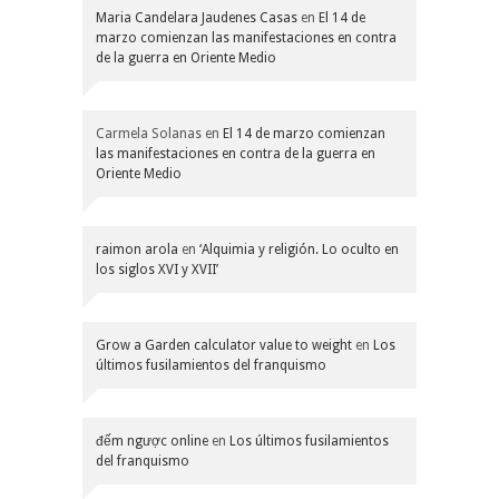
Maria Candelara Jaudenes Casas
en
El 14 de
marzo comienzan las manifestaciones en contra
de la guerra en Oriente Medio
Carmela Solanas
en
El 14 de marzo comienzan
las manifestaciones en contra de la guerra en
Oriente Medio
raimon arola
en
‘Alquimia y religión. Lo oculto en
los siglos XVI y XVII’
Grow a Garden calculator value to weight
en
Los
últimos fusilamientos del franquismo
đếm ngược online
en
Los últimos fusilamientos
del franquismo