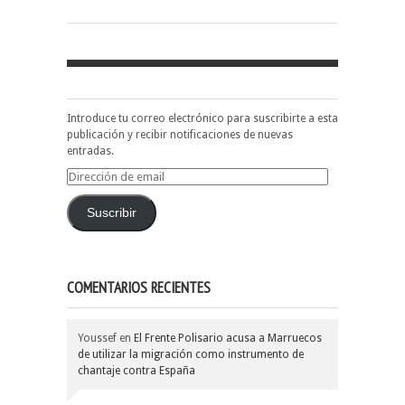
Introduce tu correo electrónico para suscribirte a esta
publicación y recibir notificaciones de nuevas
entradas.
Dirección
de
email
Suscribir
COMENTARIOS RECIENTES
Youssef
en
El Frente Polisario acusa a Marruecos
de utilizar la migración como instrumento de
chantaje contra España