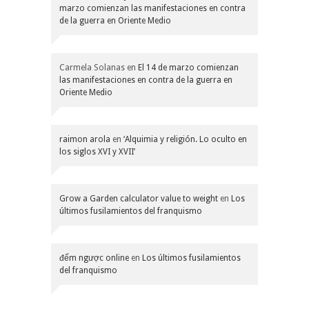
marzo comienzan las manifestaciones en contra
de la guerra en Oriente Medio
Carmela Solanas
en
El 14 de marzo comienzan
las manifestaciones en contra de la guerra en
Oriente Medio
raimon arola
en
‘Alquimia y religión. Lo oculto en
los siglos XVI y XVII’
Grow a Garden calculator value to weight
en
Los
últimos fusilamientos del franquismo
đếm ngược online
en
Los últimos fusilamientos
del franquismo