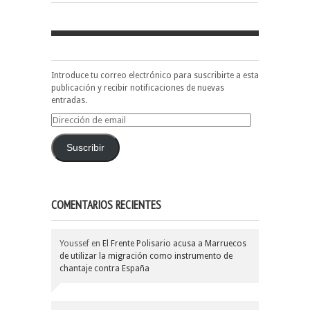
Introduce tu correo electrónico para suscribirte a esta
publicación y recibir notificaciones de nuevas
entradas.
Dirección
de
email
Suscribir
COMENTARIOS RECIENTES
Youssef
en
El Frente Polisario acusa a Marruecos
de utilizar la migración como instrumento de
chantaje contra España