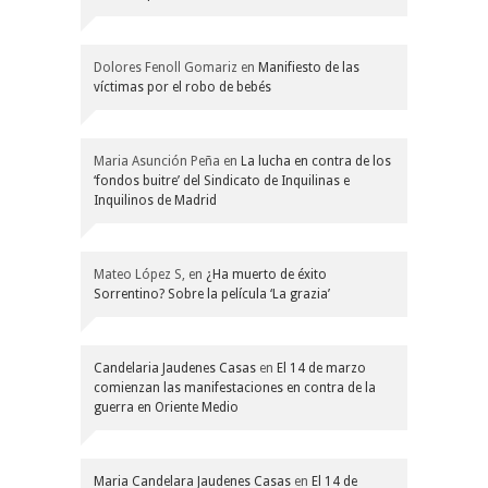
Dolores Fenoll Gomariz
en
Manifiesto de las
víctimas por el robo de bebés
Maria Asunción Peña
en
La lucha en contra de los
‘fondos buitre’ del Sindicato de Inquilinas e
Inquilinos de Madrid
Mateo López S,
en
¿Ha muerto de éxito
Sorrentino? Sobre la película ‘La grazia’
Candelaria Jaudenes Casas
en
El 14 de marzo
comienzan las manifestaciones en contra de la
guerra en Oriente Medio
Maria Candelara Jaudenes Casas
en
El 14 de