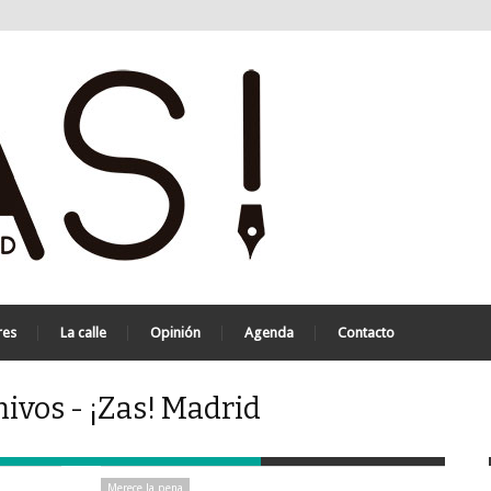
res
La calle
Opinión
Agenda
Contacto
hivos - ¡Zas! Madrid
Merece la pena