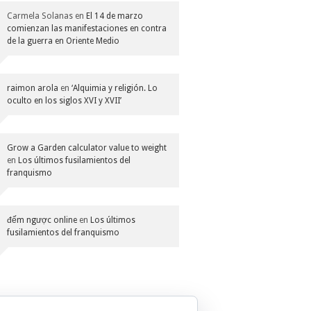
Carmela Solanas
en
El 14 de marzo
comienzan las manifestaciones en contra
de la guerra en Oriente Medio
raimon arola
en
‘Alquimia y religión. Lo
oculto en los siglos XVI y XVII’
Grow a Garden calculator value to weight
en
Los últimos fusilamientos del
franquismo
đếm ngược online
en
Los últimos
fusilamientos del franquismo