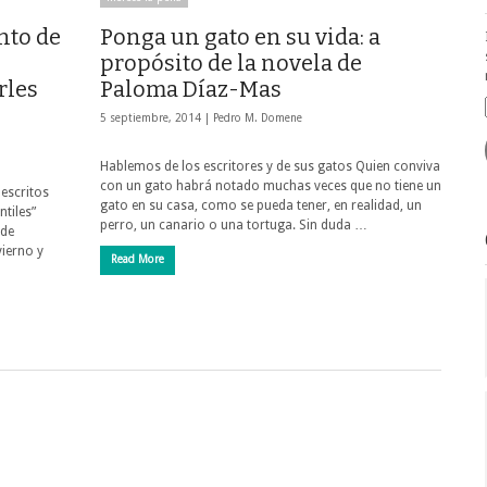
nto de
Ponga un gato en su vida: a
propósito de la novela de
rles
Paloma Díaz-Mas
5 septiembre, 2014 |
Pedro M. Domene
Hablemos de los escritores y de sus gatos Quien conviva
con un gato habrá notado muchas veces que no tiene un
escritos
gato en su casa, como se pueda tener, en realidad, un
ntiles”
perro, un canario o una tortuga. Sin duda …
 de
vierno y
Read More