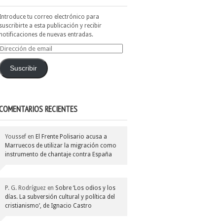
Introduce tu correo electrónico para
suscribirte a esta publicación y recibir
notificaciones de nuevas entradas.
Dirección
de
email
Suscribir
COMENTARIOS RECIENTES
Youssef
en
El Frente Polisario acusa a
Marruecos de utilizar la migración como
instrumento de chantaje contra España
P. G. Rodríguez
en
Sobre ‘Los odios y los
días. La subversión cultural y política del
cristianismo’, de Ignacio Castro