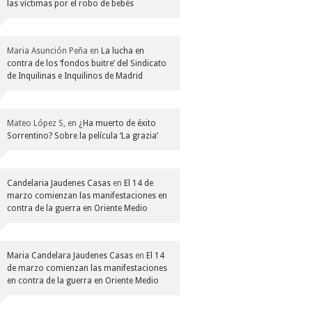
las víctimas por el robo de bebés
Maria Asunción Peña
en
La lucha en
contra de los ‘fondos buitre’ del Sindicato
de Inquilinas e Inquilinos de Madrid
Mateo López S,
en
¿Ha muerto de éxito
Sorrentino? Sobre la película ‘La grazia’
Candelaria Jaudenes Casas
en
El 14 de
marzo comienzan las manifestaciones en
contra de la guerra en Oriente Medio
Maria Candelara Jaudenes Casas
en
El 14
de marzo comienzan las manifestaciones
en contra de la guerra en Oriente Medio