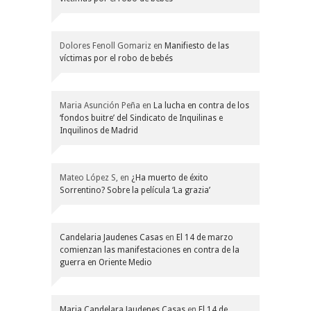
Dolores Fenoll Gomariz
en
Manifiesto de las
víctimas por el robo de bebés
Maria Asunción Peña
en
La lucha en contra de los
‘fondos buitre’ del Sindicato de Inquilinas e
Inquilinos de Madrid
Mateo López S,
en
¿Ha muerto de éxito
Sorrentino? Sobre la película ‘La grazia’
Candelaria Jaudenes Casas
en
El 14 de marzo
comienzan las manifestaciones en contra de la
guerra en Oriente Medio
Maria Candelara Jaudenes Casas
en
El 14 de