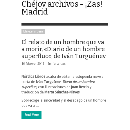
Chéjov archivos - ¡Zas!
Madrid
Merece la pena
El relato de un hombre que va
a morir, «Diario de un hombre
superfluo», de Iván Turguénev
16 febrero, 2016 |
Emilia Lanzas
Nórdica Libros
acaba de editar la estupenda novela
corta de
Iván Turguénev
,
Diario de un hombre
superfluo
, con ilustraciones de
Juan Berrio
y
traducción de
Marta Sánchez-Nieves
Sobrecoge la sinceridad y el desapego de un hombre
que va a …
Read More