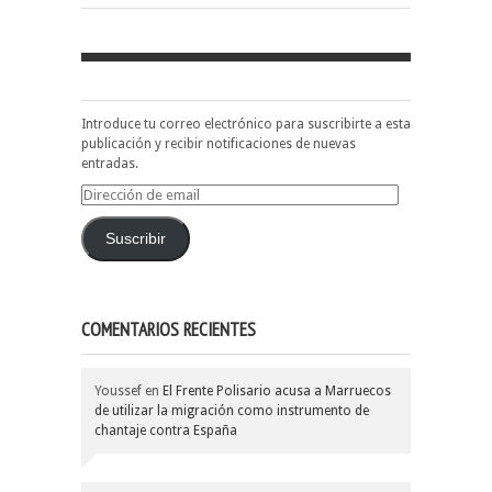
Introduce tu correo electrónico para suscribirte a esta
publicación y recibir notificaciones de nuevas
entradas.
Dirección
de
email
Suscribir
COMENTARIOS RECIENTES
Youssef
en
El Frente Polisario acusa a Marruecos
de utilizar la migración como instrumento de
chantaje contra España