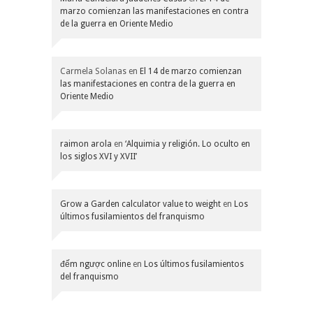
marzo comienzan las manifestaciones en contra
de la guerra en Oriente Medio
Carmela Solanas
en
El 14 de marzo comienzan
las manifestaciones en contra de la guerra en
Oriente Medio
raimon arola
en
‘Alquimia y religión. Lo oculto en
los siglos XVI y XVII’
Grow a Garden calculator value to weight
en
Los
últimos fusilamientos del franquismo
đếm ngược online
en
Los últimos fusilamientos
del franquismo