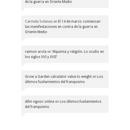
de la guerra en Oriente Medio
Carmela Solanas
en
El 14 de marzo comienzan
las manifestaciones en contra de la guerra en
Oriente Medio
raimon arola
en
‘Alquimia y religión. Lo oculto en
los siglos XVI y XVII’
Grow a Garden calculator value to weight
en
Los
últimos fusilamientos del franquismo
đếm ngược online
en
Los últimos fusilamientos
del franquismo