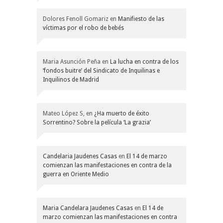
Dolores Fenoll Gomariz
en
Manifiesto de las
víctimas por el robo de bebés
Maria Asunción Peña
en
La lucha en contra de los
‘fondos buitre’ del Sindicato de Inquilinas e
Inquilinos de Madrid
Mateo López S,
en
¿Ha muerto de éxito
Sorrentino? Sobre la película ‘La grazia’
Candelaria Jaudenes Casas
en
El 14 de marzo
comienzan las manifestaciones en contra de la
guerra en Oriente Medio
Maria Candelara Jaudenes Casas
en
El 14 de
marzo comienzan las manifestaciones en contra