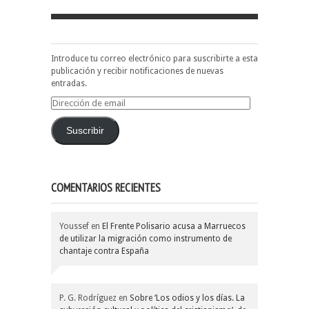
Introduce tu correo electrónico para suscribirte a esta
publicación y recibir notificaciones de nuevas
entradas.
Dirección
de
email
Suscribir
COMENTARIOS RECIENTES
Youssef
en
El Frente Polisario acusa a Marruecos
de utilizar la migración como instrumento de
chantaje contra España
P. G. Rodríguez
en
Sobre ‘Los odios y los días. La