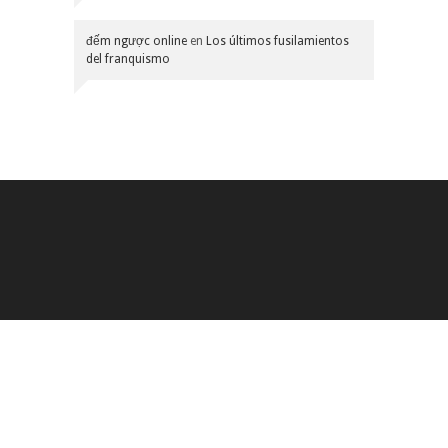
đếm ngược online
en
Los últimos fusilamientos
del franquismo