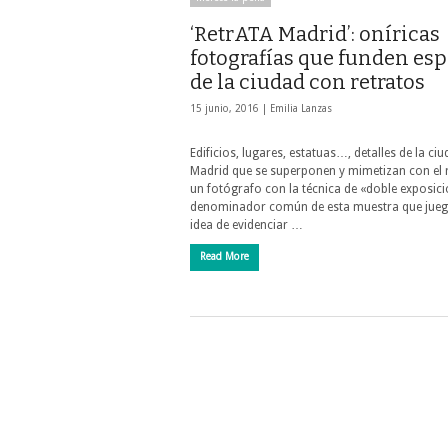
‘RetrATA Madrid’: oníricas
fotografías que funden es
de la ciudad con retratos
15 junio, 2016 |
Emilia Lanzas
Edificios, lugares, estatuas…, detalles de la ci
Madrid que se superponen y mimetizan con el 
un fotógrafo con la técnica de «doble exposició
denominador común de esta muestra que jueg
idea de evidenciar …
Read More