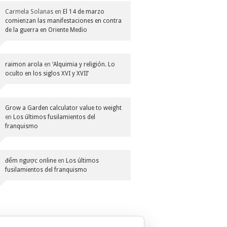
Carmela Solanas
en
El 14 de marzo
comienzan las manifestaciones en contra
de la guerra en Oriente Medio
raimon arola
en
‘Alquimia y religión. Lo
oculto en los siglos XVI y XVII’
Grow a Garden calculator value to weight
en
Los últimos fusilamientos del
franquismo
đếm ngược online
en
Los últimos
fusilamientos del franquismo