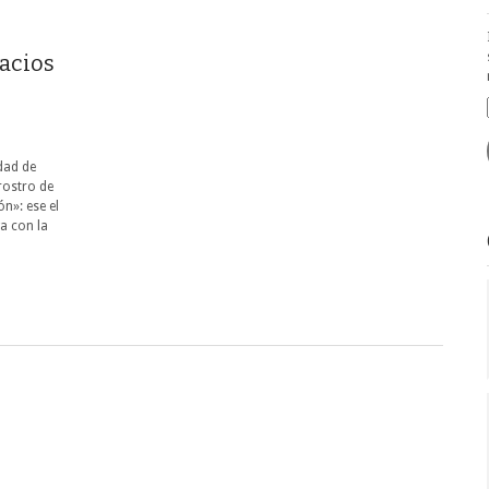
pacios
udad de
rostro de
n»: ese el
a con la