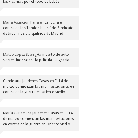
las víctimas por el robo de bebés
Maria Asunción Peña
en
La lucha en
contra de los ‘fondos buitre’ del Sindicato
de Inquilinas e Inquilinos de Madrid
Mateo López S,
en
¿Ha muerto de éxito
Sorrentino? Sobre la película ‘La grazia’
Candelaria Jaudenes Casas
en
El 14 de
marzo comienzan las manifestaciones en
contra de la guerra en Oriente Medio
Maria Candelara Jaudenes Casas
en
El 14
de marzo comienzan las manifestaciones
en contra de la guerra en Oriente Medio