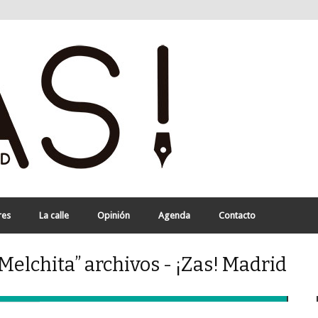
res
La calle
Opinión
Agenda
Contacto
elchita” archivos - ¡Zas! Madrid