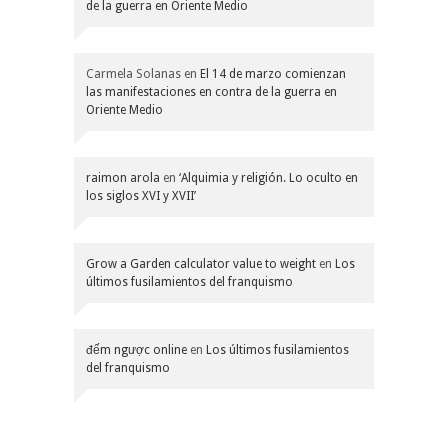
de la guerra en Oriente Medio
Carmela Solanas
en
El 14 de marzo comienzan
las manifestaciones en contra de la guerra en
Oriente Medio
raimon arola
en
‘Alquimia y religión. Lo oculto en
los siglos XVI y XVII’
Grow a Garden calculator value to weight
en
Los
últimos fusilamientos del franquismo
đếm ngược online
en
Los últimos fusilamientos
del franquismo