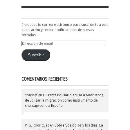
Introduce tu correo electrónico para suscribirte a esta
publicación y recibir notificaciones de nuevas
entradas.
Dirección
de
email
Suscribir
COMENTARIOS RECIENTES
Youssef
en
El Frente Polisario acusa a Marruecos
de utilizar la migración como instrumento de
chantaje contra España
P. G. Rodríguez
en
Sobre ‘Los odios y los días. La