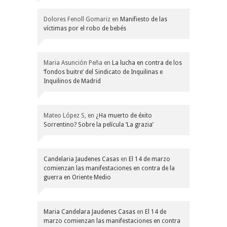
Dolores Fenoll Gomariz
en
Manifiesto de las
víctimas por el robo de bebés
Maria Asunción Peña
en
La lucha en contra de los
‘fondos buitre’ del Sindicato de Inquilinas e
Inquilinos de Madrid
Mateo López S,
en
¿Ha muerto de éxito
Sorrentino? Sobre la película ‘La grazia’
Candelaria Jaudenes Casas
en
El 14 de marzo
comienzan las manifestaciones en contra de la
guerra en Oriente Medio
Maria Candelara Jaudenes Casas
en
El 14 de
marzo comienzan las manifestaciones en contra