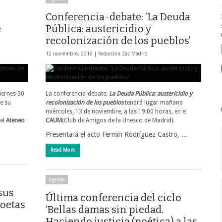
Conferencia-debate: ‘La Deuda
e
Pública: austericidio y
recolonización de los pueblos’
12 noviembre, 2019 |
Redacción Zas Madrid
iernes 30
La conferencia-debate:
La Deuda Pública: austericidio y
e su
recolonización de los pueblos
tendrá lugar mañana
l
miércoles, 13 de noviembre, a las 19:00 horas, en el
 el
Ateneo
CAUM
(Club de Amigos de la Unesco de Madrid).
Presentará el acto Fermín Rodríguez Castro, …
Read More
Agenda
sus
Última conferencia del ciclo
Poetas
‘Bellas damas sin piedad.
Haciendo justicia (poética) a las