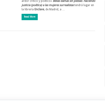
ardor crítico y poético»
Bellas damas sin piedad. Haciendo
justicia (poética) a las mujeres surrealistas
tendrá lugar en
la librería
Enclave
, de Madrid, a …
Read More