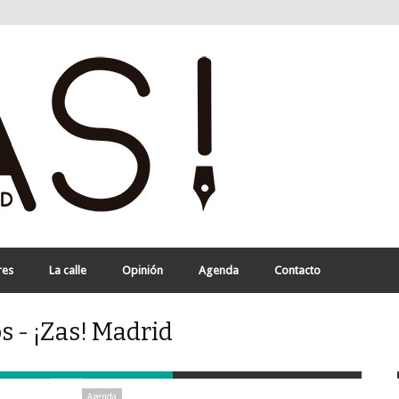
res
La calle
Opinión
Agenda
Contacto
s - ¡Zas! Madrid
Agenda