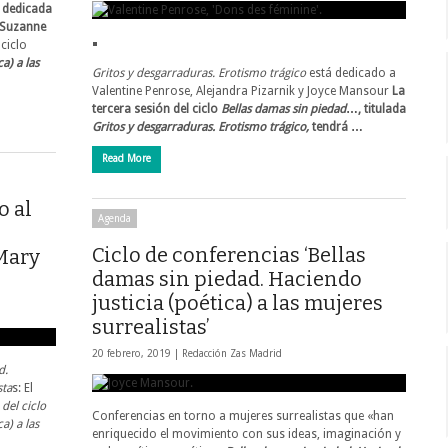
á dedicada
, Suzanne
ciclo
a) a las
Gritos y desgarraduras. Erotismo trágico
está dedicado a
Valentine Penrose, Alejandra Pizarnik y Joyce Mansour
La
tercera sesión del ciclo
Bellas damas sin piedad
…, titulada
Gritos y desgarraduras. Erotismo trágico,
tendrá …
Read More
o al
Agenda
Ciclo de conferencias ‘Bellas
Mary
damas sin piedad. Haciendo
justicia (poética) a las mujeres
surrealistas’
20 febrero, 2019 |
Redacción Zas Madrid
d.
sta
s: El
del ciclo
Conferencias en torno a mujeres surrealistas que «han
a) a las
enriquecido el movimiento con sus ideas, imaginación y