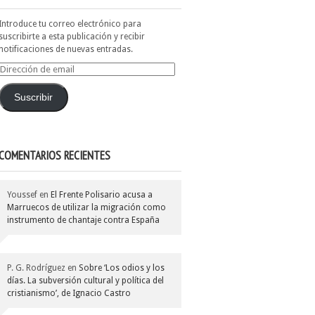
Introduce tu correo electrónico para
suscribirte a esta publicación y recibir
notificaciones de nuevas entradas.
Dirección
de
email
Suscribir
COMENTARIOS RECIENTES
Youssef
en
El Frente Polisario acusa a
Marruecos de utilizar la migración como
instrumento de chantaje contra España
P. G. Rodríguez
en
Sobre ‘Los odios y los
días. La subversión cultural y política del
cristianismo’, de Ignacio Castro