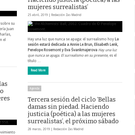
mujeres surrealistas’
25 abril, 2019 |
Redacción Zas Madrid
 sobre su
ería Juan
charlas,
Hay una luz que nunca se apaga: el surrealismo hoy
La
n el
sesión estará dedicada a Annie Le Brun, Elisabeth Lenk,
Penelope Rosemont y Eva Švankmajerova
Hay una luz
que nunca se apaga. El surrealismo en su presente
, es el
título …
Read More
las
Agenda
do
eres
Tercera sesión del ciclo ‘Bellas
damas sin piedad. Haciendo
justicia (poética) a las mujeres
surrealistas’, el próximo sábado
28 marzo, 2019 |
Redacción Zas Madrid
movimiento