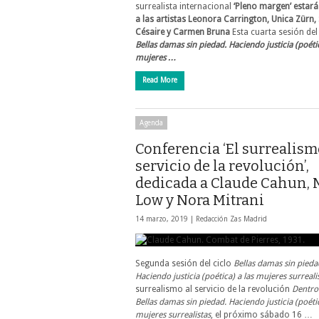
surrealista internacional
‘Pleno margen’ estar
a las artistas Leonora Carrington, Unica Zürn
Césaire y Carmen Bruna
Esta cuarta sesión del 
Bellas damas sin piedad. Haciendo justicia (poétic
mujeres …
Read More
Agenda
Conferencia ‘El surrealism
servicio de la revolución’,
dedicada a Claude Cahun, 
Low y Nora Mitrani
14 marzo, 2019 |
Redacción Zas Madrid
Segunda sesión del ciclo
Bellas damas sin pieda
Haciendo justicia (poética) a las mujeres surreali
surrealismo al servicio de la revolución
Dentro 
Bellas damas sin piedad. Haciendo justicia (poétic
mujeres surrealistas
, el próximo sábado 16 …