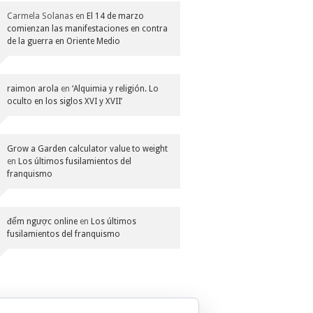
Carmela Solanas
en
El 14 de marzo
comienzan las manifestaciones en contra
de la guerra en Oriente Medio
raimon arola
en
‘Alquimia y religión. Lo
oculto en los siglos XVI y XVII’
Grow a Garden calculator value to weight
en
Los últimos fusilamientos del
franquismo
đếm ngược online
en
Los últimos
fusilamientos del franquismo