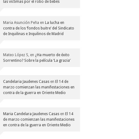
las víctimas por el robo de bebés
Maria Asunción Peña
en
La lucha en
contra de los ‘fondos buitre’ del Sindicato
de Inquilinas e Inquilinos de Madrid
Mateo López S,
en
¿Ha muerto de éxito
Sorrentino? Sobre la película ‘La grazia’
Candelaria Jaudenes Casas
en
El 14 de
marzo comienzan las manifestaciones en
contra de la guerra en Oriente Medio
Maria Candelara Jaudenes Casas
en
El 14
de marzo comienzan las manifestaciones
en contra de la guerra en Oriente Medio