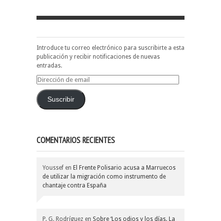
Introduce tu correo electrónico para suscribirte a esta
publicación y recibir notificaciones de nuevas
entradas.
Dirección
de
email
Suscribir
COMENTARIOS RECIENTES
Youssef
en
El Frente Polisario acusa a Marruecos
de utilizar la migración como instrumento de
chantaje contra España
P. G. Rodríguez
en
Sobre ‘Los odios y los días. La