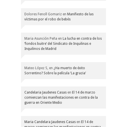
Dolores Fenoll Gomariz
en
Manifiesto de las
víctimas por el robo de bebés
Maria Asunción Peña
en
La lucha en contra de los
‘fondos buitre’ del Sindicato de Inquilinas e
Inquilinos de Madrid
Mateo López S,
en
¿Ha muerto de éxito
Sorrentino? Sobre la película ‘La grazia’
Candelaria Jaudenes Casas
en
El 14 de marzo
comienzan las manifestaciones en contra de la
guerra en Oriente Medio
Maria Candelara Jaudenes Casas
en
El 14 de
marzo comienzan las manifestaciones en contra