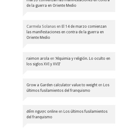
de la guerra en Oriente Medio
Carmela Solanas
en
El 14 de marzo comienzan
las manifestaciones en contra de la guerra en
Oriente Medio
raimon arola
en
‘Alquimia y religión. Lo oculto en
los siglos XVI y XVII’
Grow a Garden calculator value to weight
en
Los
últimos fusilamientos del franquismo
đếm ngược online
en
Los últimos fusilamientos
del franquismo