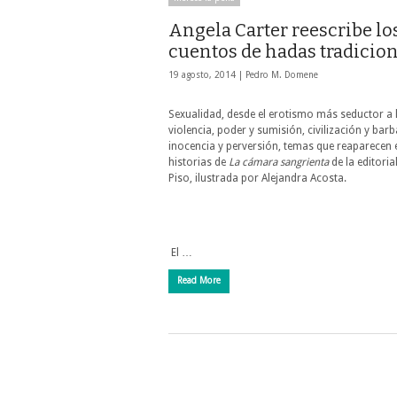
Angela Carter reescribe lo
cuentos de hadas tradicio
19 agosto, 2014 |
Pedro M. Domene
Sexualidad, desde el erotismo más seductor a 
violencia, poder y sumisión, civilización y barb
inocencia y perversión, temas que reaparecen 
historias de
La cámara sangrienta
de la editoria
Piso, ilustrada por Alejandra Acosta.
El …
Read More