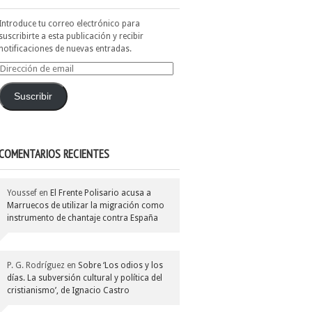
Introduce tu correo electrónico para
suscribirte a esta publicación y recibir
notificaciones de nuevas entradas.
Dirección
de
email
Suscribir
COMENTARIOS RECIENTES
Youssef
en
El Frente Polisario acusa a
Marruecos de utilizar la migración como
instrumento de chantaje contra España
P. G. Rodríguez
en
Sobre ‘Los odios y los
días. La subversión cultural y política del
cristianismo’, de Ignacio Castro