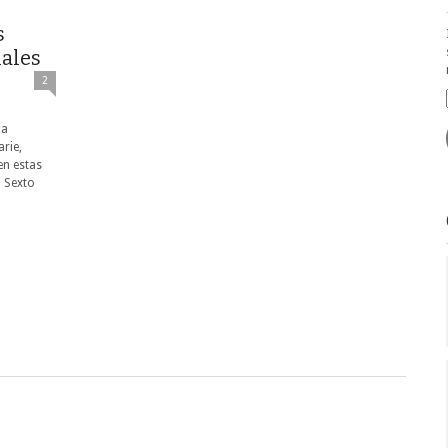
s
nales
2
la
arie,
en estas
l Sexto