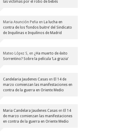
las víctimas por el robo de bebés
Maria Asunción Peña
en
La lucha en
contra de los ‘fondos buitre’ del Sindicato
de Inquilinas e Inquilinos de Madrid
Mateo López S,
en
¿Ha muerto de éxito
Sorrentino? Sobre la película ‘La grazia’
Candelaria Jaudenes Casas
en
El 14 de
marzo comienzan las manifestaciones en
contra de la guerra en Oriente Medio
Maria Candelara Jaudenes Casas
en
El 14
de marzo comienzan las manifestaciones
en contra de la guerra en Oriente Medio