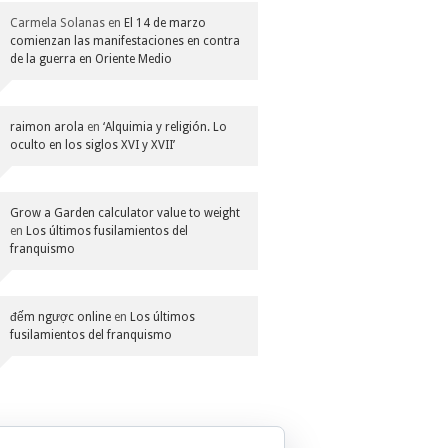
Carmela Solanas
en
El 14 de marzo
comienzan las manifestaciones en contra
de la guerra en Oriente Medio
raimon arola
en
‘Alquimia y religión. Lo
oculto en los siglos XVI y XVII’
Grow a Garden calculator value to weight
en
Los últimos fusilamientos del
franquismo
đếm ngược online
en
Los últimos
fusilamientos del franquismo