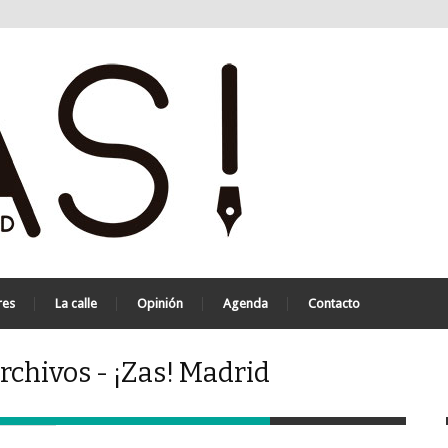
res
La calle
Opinión
Agenda
Contacto
rchivos - ¡Zas! Madrid