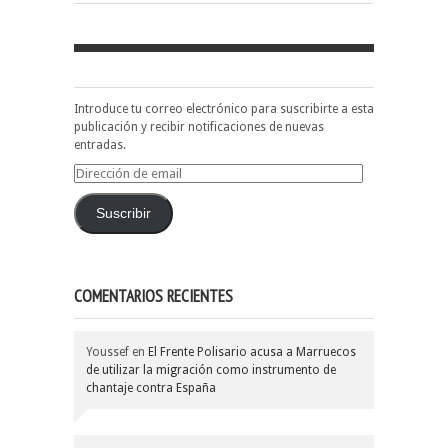
Introduce tu correo electrónico para suscribirte a esta
publicación y recibir notificaciones de nuevas
entradas.
Dirección
de
email
Suscribir
COMENTARIOS RECIENTES
Youssef
en
El Frente Polisario acusa a Marruecos
de utilizar la migración como instrumento de
chantaje contra España