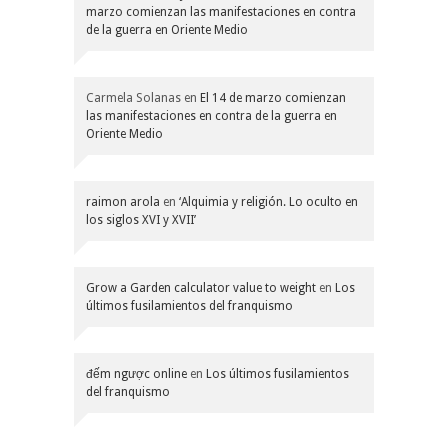
marzo comienzan las manifestaciones en contra
de la guerra en Oriente Medio
Carmela Solanas
en
El 14 de marzo comienzan
las manifestaciones en contra de la guerra en
Oriente Medio
raimon arola
en
‘Alquimia y religión. Lo oculto en
los siglos XVI y XVII’
Grow a Garden calculator value to weight
en
Los
últimos fusilamientos del franquismo
đếm ngược online
en
Los últimos fusilamientos
del franquismo