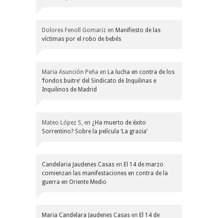
Dolores Fenoll Gomariz
en
Manifiesto de las
víctimas por el robo de bebés
Maria Asunción Peña
en
La lucha en contra de los
‘fondos buitre’ del Sindicato de Inquilinas e
Inquilinos de Madrid
Mateo López S,
en
¿Ha muerto de éxito
Sorrentino? Sobre la película ‘La grazia’
Candelaria Jaudenes Casas
en
El 14 de marzo
comienzan las manifestaciones en contra de la
guerra en Oriente Medio
Maria Candelara Jaudenes Casas
en
El 14 de