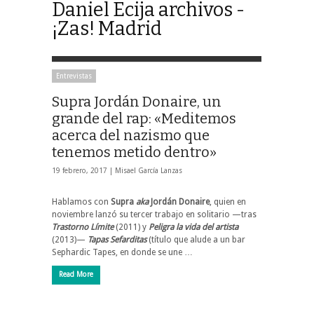
Daniel Ecija archivos -
¡Zas! Madrid
Entrevistas
Supra Jordán Donaire, un
grande del rap: «Meditemos
acerca del nazismo que
tenemos metido dentro»
19 febrero, 2017 |
Misael García Lanzas
Hablamos con
Supra
aka
Jordán Donaire
, quien en
noviembre lanzó su tercer trabajo en solitario —tras
Trastorno Límite
(2011) y
Peligra la vida del artista
(2013)—
Tapas Sefarditas
(título que alude a un bar
Sephardic Tapes, en donde se une …
Read More