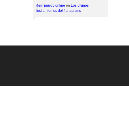
đếm ngược online
en
Los últimos
fusilamientos del franquismo