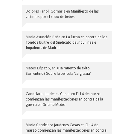
Dolores Fenoll Gomariz
en
Manifiesto de las
víctimas por el robo de bebés
Maria Asunción Peña
en
La lucha en contra de los
‘fondos buitre’ del Sindicato de Inquilinas e
Inquilinos de Madrid
Mateo López S,
en
¿Ha muerto de éxito
Sorrentino? Sobre la película ‘La grazia’
Candelaria Jaudenes Casas
en
El 14 de marzo
comienzan las manifestaciones en contra de la
guerra en Oriente Medio
Maria Candelara Jaudenes Casas
en
El 14 de
marzo comienzan las manifestaciones en contra