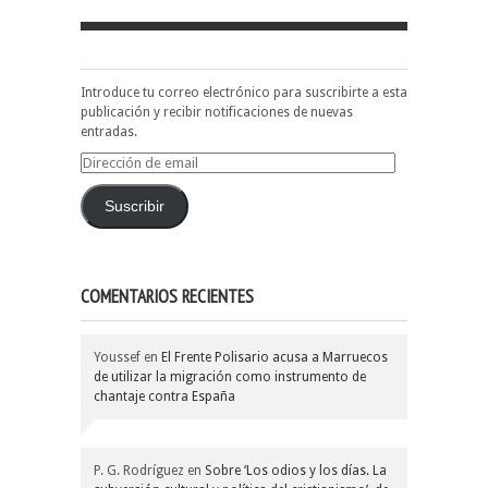
Introduce tu correo electrónico para suscribirte a esta
publicación y recibir notificaciones de nuevas
entradas.
Dirección
de
email
Suscribir
COMENTARIOS RECIENTES
Youssef
en
El Frente Polisario acusa a Marruecos
de utilizar la migración como instrumento de
chantaje contra España
P. G. Rodríguez
en
Sobre ‘Los odios y los días. La