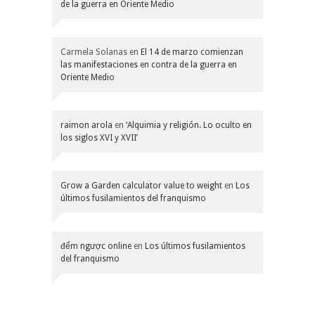
de la guerra en Oriente Medio
Carmela Solanas
en
El 14 de marzo comienzan
las manifestaciones en contra de la guerra en
Oriente Medio
raimon arola
en
‘Alquimia y religión. Lo oculto en
los siglos XVI y XVII’
Grow a Garden calculator value to weight
en
Los
últimos fusilamientos del franquismo
đếm ngược online
en
Los últimos fusilamientos
del franquismo