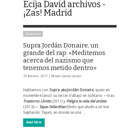
Ecija David archivos -
¡Zas! Madrid
Entrevistas
Supra Jordán Donaire, un
grande del rap: «Meditemos
acerca del nazismo que
tenemos metido dentro»
19 febrero, 2017 |
Misael García Lanzas
Hablamos con
Supra
aka
Jordán Donaire
, quien en
noviembre lanzó su tercer trabajo en solitario —tras
Trastorno Límite
(2011) y
Peligra la vida del artista
(2013)—
Tapas Sefarditas
(título que alude a un bar
Sephardic Tapes, en donde se une …
Read More