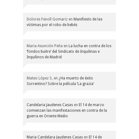
Dolores Fenoll Gomariz
en
Manifiesto de las
víctimas por el robo de bebés
Maria Asunción Peña
en
La lucha en contra de los
‘fondos buitre’ del Sindicato de Inquilinas e
Inquilinos de Madrid
Mateo López S,
en
¿Ha muerto de éxito
Sorrentino? Sobre la película ‘La grazia’
Candelaria Jaudenes Casas
en
El 14 de marzo
comienzan las manifestaciones en contra de la
guerra en Oriente Medio
Maria Candelara Jaudenes Casas
en
El 14 de