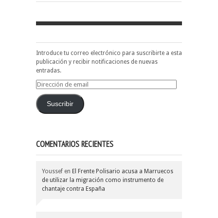
Introduce tu correo electrónico para suscribirte a esta
publicación y recibir notificaciones de nuevas
entradas.
Dirección
de
email
Suscribir
COMENTARIOS RECIENTES
Youssef
en
El Frente Polisario acusa a Marruecos
de utilizar la migración como instrumento de
chantaje contra España