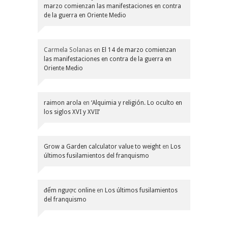
marzo comienzan las manifestaciones en contra
de la guerra en Oriente Medio
Carmela Solanas
en
El 14 de marzo comienzan
las manifestaciones en contra de la guerra en
Oriente Medio
raimon arola
en
‘Alquimia y religión. Lo oculto en
los siglos XVI y XVII’
Grow a Garden calculator value to weight
en
Los
últimos fusilamientos del franquismo
đếm ngược online
en
Los últimos fusilamientos
del franquismo